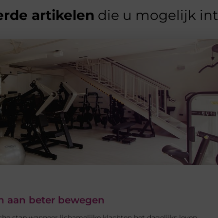
rde artikelen
die u mogelijk in
ken aan beter bewegen
che stap wanneer lichamelijke klachten het dagelijks leven