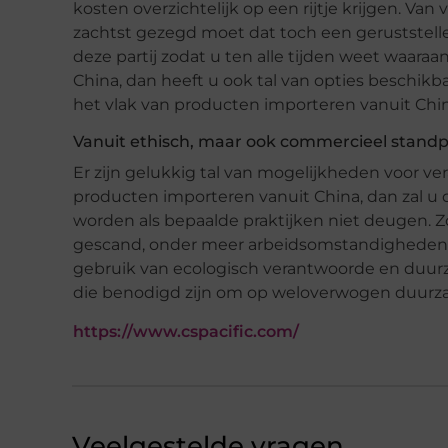
kosten overzichtelijk op een rijtje krijgen. Van 
zachtst gezegd moet dat toch een geruststell
deze partij zodat u ten alle tijden weet waara
China, dan heeft u ook tal van opties beschi
het vlak van producten importeren vanuit China 
Vanuit ethisch, maar ook commercieel stand
Er zijn gelukkig tal van mogelijkheden voor v
producten importeren vanuit China, dan zal u 
worden als bepaalde praktijken niet deugen. Zo z
gescand, onder meer arbeidsomstandigheden e
gebruik van ecologisch verantwoorde en duurz
die benodigd zijn om op weloverwogen duur
https://www.cspacific.com/
Veelgestelde vragen