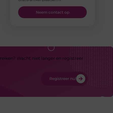
Neem contact op
reiken? Wacht niet langer en registreer
Registreer nu!