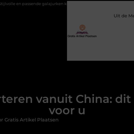
assende galajurken kiezen voor een bruiloft
Constructiebedrijf M
Uit de M
eren vanuit China: dit b
voor u
 Gratis Artikel Plaatsen