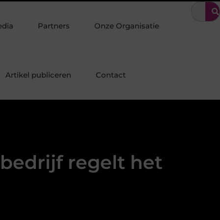
olenschot: Specialist in duurzame staalconstructies, staalbouw en 
edia
Partners
Onze Organisatie
Artikel publiceren
Contact
edrijf regelt het