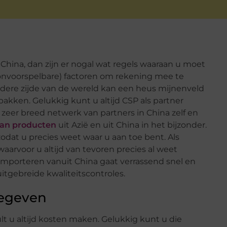
China, dan zijn er nogal wat regels waaraan u moet
 onvoorspelbare) factoren om rekening mee te
dere zijde van de wereld kan een heus mijnenveld
 pakken. Gelukkig kunt u altijd CSP als partner
n zeer breed netwerk van partners in China zelf en
van producten
uit Azië en uit China in het bijzonder.
zodat u precies weet waar u aan toe bent. Als
arvoor u altijd van tevoren precies al weet
importeren vanuit China gaat verrassend snel en
itgebreide kwaliteitscontroles.
gegeven
t u altijd kosten maken. Gelukkig kunt u die