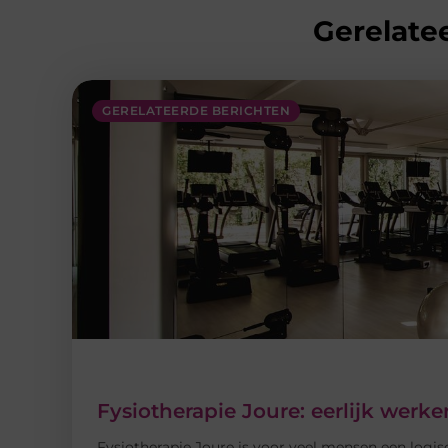
Gerelatee
GERELATEERDE BERICHTEN
Fysiotherapie Joure: eerlijk wer
Fysiotherapie Joure is voor veel mensen een logis