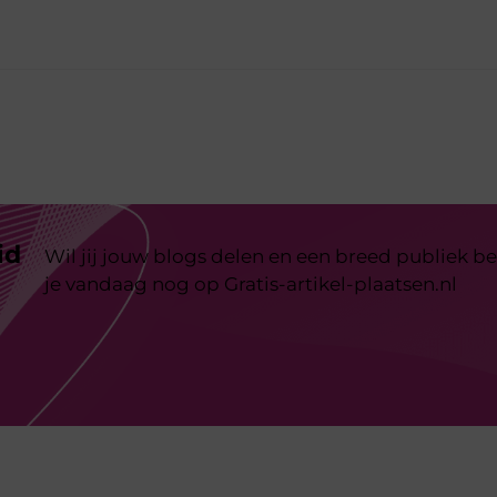
id
Wil jij jouw blogs delen en een breed publiek be
je vandaag nog op Gratis-artikel-plaatsen.nl