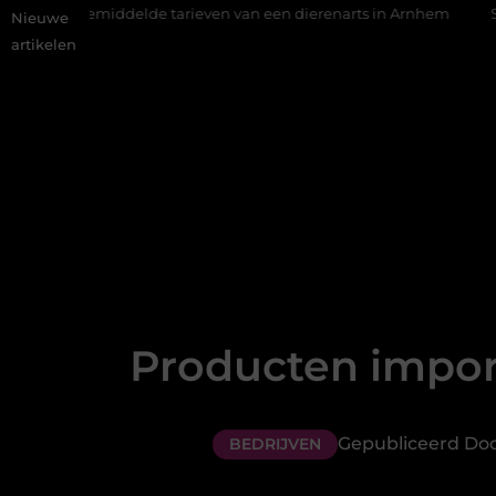
iddelde tarieven van een dierenarts in Arnhem
Stijlvolle en p
Nieuwe
artikelen
Producten import
Gepubliceerd Door
BEDRIJVEN