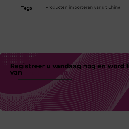
Producten importeren vanuit China
Tags:
Registreer u vandaag nog en word l
van
ons platform