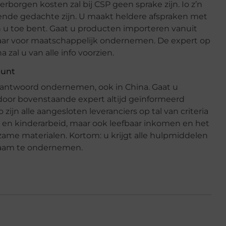
verborgen kosten zal bij CSP geen sprake zijn. Io z’n
ende gedachte zijn. U maakt heldere afspraken met
an u toe bent. Gaat u producten importeren vanuit
kbaar voor maatschappelijk ondernemen. De expert op
zal u van alle info voorzien.
punt
erantwoord ondernemen, ook in China. Gaat u
door bovenstaande expert altijd geïnformeerd
ijn alle aangesloten leveranciers op tal van criteria
n kinderarbeid, maar ook leefbaar inkomen en het
ame materialen. Kortom: u krijgt alle hulpmiddelen
zaam te ondernemen.