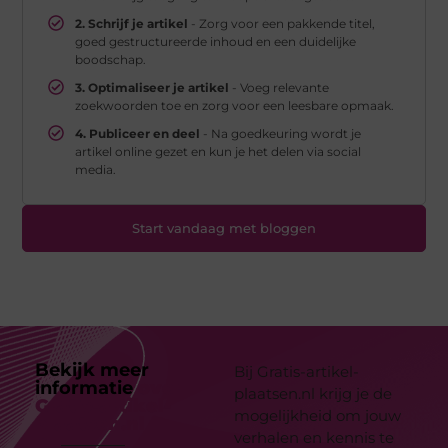
2. Schrijf je artikel
- Zorg voor een pakkende titel,
goed gestructureerde inhoud en een duidelijke
boodschap.
3. Optimaliseer je artikel
- Voeg relevante
zoekwoorden toe en zorg voor een leesbare opmaak.
4. Publiceer en deel
- Na goedkeuring wordt je
artikel online gezet en kun je het delen via social
media.
Start vandaag met bloggen
Bekijk meer
Bij Gratis-artikel-
informatie
over
plaatsen.nl krijg je de
Gratis-artikel-
mogelijkheid om jouw
plaatsen.nl
verhalen en kennis te