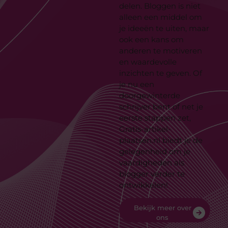
delen. Bloggen is niet
alleen een middel om
je ideeën te uiten, maar
ook een kans om
anderen te motiveren
en waardevolle
inzichten te geven. Of
je nu een
doorgewinterde
schrijver bent of net je
eerste stappen zet,
Gratis-artikel-
plaatsen.nl biedt je de
gelegenheid om je
vaardigheden als
blogger verder te
ontwikkelen!
Bekijk meer over
ons