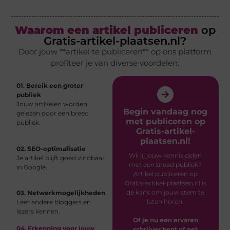
Waarom een artikel publiceren
op
Gratis-artikel-plaatsen.nl?
Door jouw **artikel te publiceren** op ons platform
profiteer je van diverse voordelen:
01. Bereik een groter
publiek
Jouw artikelen worden
Begin vandaag nog
gelezen door een breed
met publiceren op
publiek.
Gratis-artikel-
plaatsen.nl!
02. SEO-optimalisatie
Wil jij jouw kennis delen
Je artikel blijft goed vindbaar
met een breed publiek?
in Google.
Artikel publiceren op
Gratis-artikel-plaatsen.nl is
dé kans om jouw stem te
03. Netwerkmogelijkheden
laten horen.
Leer andere bloggers en
lezers kennen.
Of je nu een ervaren
04. Erkenning voor jouw
schrijver bent of net