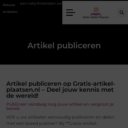
open nabij Rotterdam zonder financiële verrassingen
Gemiddelde tar
Nieuwe
artikelen
Artikel publiceren
Artikel publiceren op Gratis-artikel-
plaatsen.nl – Deel jouw kennis met
de wereld!
Publiceer vandaag nog jouw artikel en vergroot je
bereik
Wilt u uw artikelen eenvoudig publiceren en delen
met een breed publiek? Bij **Gratis-artikel-