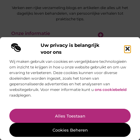
Verken een rijke verzameling blogs en artikelen die alles uit het
dagelijks leven behandelen, van persoonlijke verhalen tot
praktische tips.
Onze informatie
Backlinks kopen in Nederland: slimme stappen of riskante sprongen?
Verdienen met je website: van hobby naar slimme inkomstenbron
Uw privacy is belangrijk
voor ons
Wij maken gebruik van cookies en vergelijkbare technologieën
Website index
Cookiebeleid (EU)
om inzicht te krijgen in hoe u onze website gebruikt en om uw
ervaring te verbeteren. Deze cookies kunnen voor diverse
@2025 www.gratis-artikel-plaatsen.nl. All Right Reserved.
doeleinden worden ingezet, zoals het tonen van
gepersonaliseerde advertenties en het analyseren van
websitegebruik. Voor meer informatie kunt u
ons cookiebeleid
raadplegen.
Ga Naar Bo
Alles Toestaan
Cookies Beheren