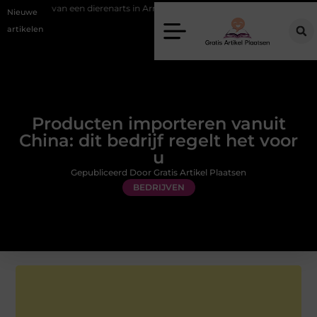
even van een dierenarts in Arnhem
Stijlvolle en passende galajurken k
Nieuwe
artikelen
Producten importeren vanuit
China: dit bedrijf regelt het voor
u
Gepubliceerd Door Gratis Artikel Plaatsen
BEDRIJVEN