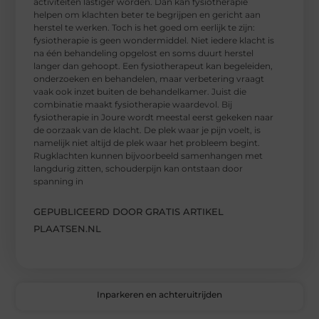
activiteiten lastiger worden. Dan kan fysiotherapie
helpen om klachten beter te begrijpen en gericht aan
herstel te werken. Toch is het goed om eerlijk te zijn:
fysiotherapie is geen wondermiddel. Niet iedere klacht is
na één behandeling opgelost en soms duurt herstel
langer dan gehoopt. Een fysiotherapeut kan begeleiden,
onderzoeken en behandelen, maar verbetering vraagt
vaak ook inzet buiten de behandelkamer. Juist die
combinatie maakt fysiotherapie waardevol. Bij
fysiotherapie in Joure wordt meestal eerst gekeken naar
de oorzaak van de klacht. De plek waar je pijn voelt, is
namelijk niet altijd de plek waar het probleem begint.
Rugklachten kunnen bijvoorbeeld samenhangen met
langdurig zitten, schouderpijn kan ontstaan door
spanning in
GEPUBLICEERD DOOR GRATIS ARTIKEL
PLAATSEN.NL
Inparkeren en achteruitrijden