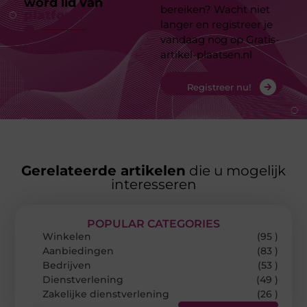
word lid van
ons
bereiken? Wacht niet
platform
langer en registreer je
vandaag nog op Gratis-
artikel-plaatsen.nl
Registreer nu!
Gerelateerde artikelen
die u mogelijk
interesseren
POPULAR CATEGORIES
Winkelen
(95 )
Aanbiedingen
(83 )
Bedrijven
(53 )
Dienstverlening
(49 )
Zakelijke dienstverlening
(26 )