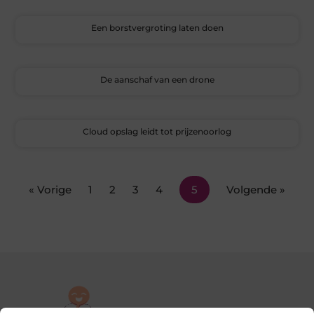
Een borstvergroting laten doen
De aanschaf van een drone
Cloud opslag leidt tot prijzenoorlog
« Vorige
1
2
3
4
5
Volgende »