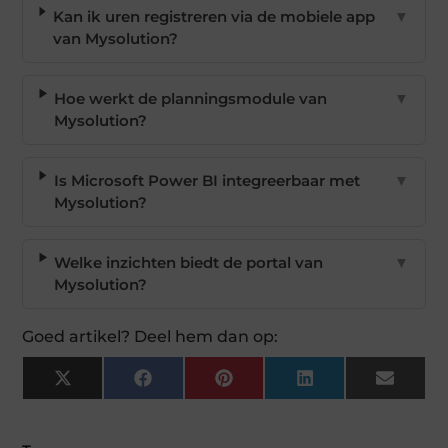
Kan ik uren registreren via de mobiele app
▼
van Mysolution?
Hoe werkt de planningsmodule van
▼
Mysolution?
Is Microsoft Power BI integreerbaar met
▼
Mysolution?
Welke inzichten biedt de portal van
▼
Mysolution?
Goed artikel? Deel hem dan op:
X
Facebook
Pinterest
LinkedIn
Email
(Twitter)