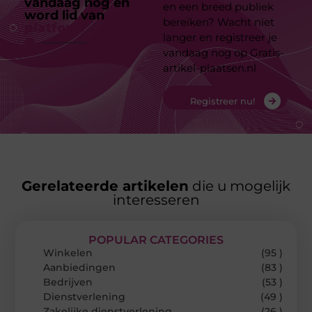
vandaag nog en
en een breed publiek
word lid van
ons
bereiken? Wacht niet
platform
langer en registreer je
vandaag nog op Gratis-
artikel-plaatsen.nl
Registreer nu!
Gerelateerde artikelen
die u mogelijk
interesseren
POPULAR CATEGORIES
Winkelen
(95 )
Aanbiedingen
(83 )
Bedrijven
(53 )
Dienstverlening
(49 )
Zakelijke dienstverlening
(26 )