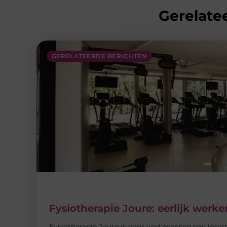
Gerelatee
GERELATEERDE BERICHTEN
Fysiotherapie Joure: eerlijk wer
Fysiotherapie Joure is voor veel mensen een logis