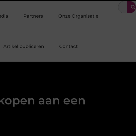
olenschot: Specialist in duurzame staalconstructies, staalbouw en 
edia
Partners
Onze Organisatie
Artikel publiceren
Contact
rkopen aan een