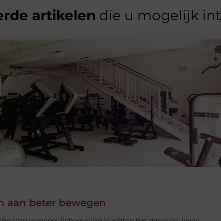
rde artikelen
die u mogelijk in
ken aan beter bewegen
che stap wanneer lichamelijke klachten het dagelijks leven