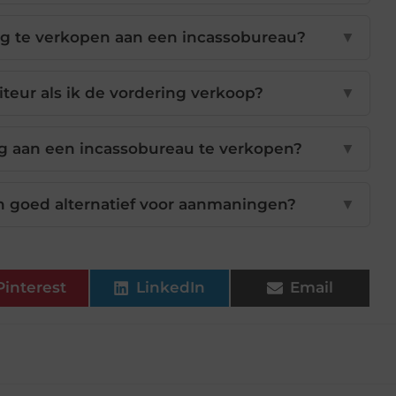
ng te verkopen aan een incassobureau?
▼
teur als ik de vordering verkoop?
▼
ng aan een incassobureau te verkopen?
▼
n goed alternatief voor aanmaningen?
▼
Pinterest
LinkedIn
Email