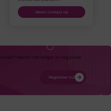
Neem contact op
reiken? Wacht niet langer en registreer
Registreer nu!