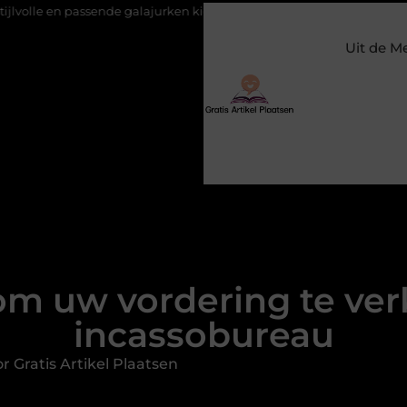
assende galajurken kiezen voor een bruiloft
Constructiebedrijf M
Uit de M
om uw vordering te ve
incassobureau
 Gratis Artikel Plaatsen