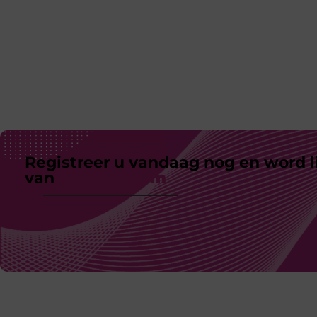
Registreer u vandaag nog en word l
van
ons platform