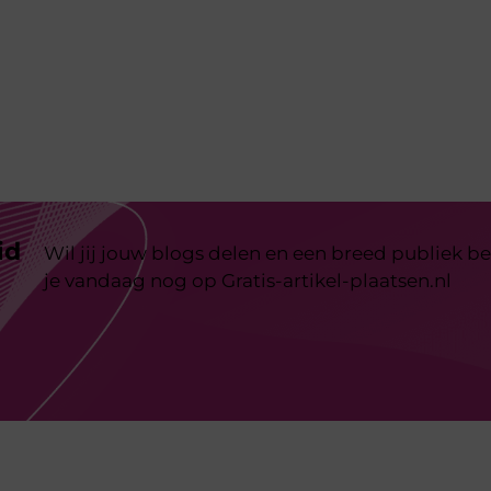
id
Wil jij jouw blogs delen en een breed publiek be
je vandaag nog op Gratis-artikel-plaatsen.nl