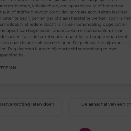
derproblemen, knieklachten, een sportblessure of herstel na
 pijn of stijfheid ervoor zorgt dat normale activiteiten lastiger
beter te begrijpen en gericht aan herstel te werken. Toch is het
dermiddel. Niet iedere klacht is na één behandeling opgelost en
otherapeut kan begeleiden, onderzoeken en behandelen, maar
ndelkamer. Juist die combinatie maakt fysiotherapie waardevol.
ken naar de oorzaak van de klacht. De plek waar je pijn voelt, is
begint. Rugklachten kunnen bijvoorbeeld samenhangen met
spanning in
TSEN.NL
orstvergroting laten doen
De aanschaf van een d