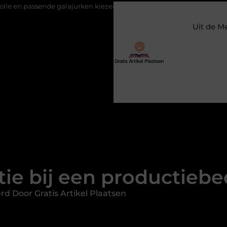
galajurken kiezen voor een bruiloft
Constructiebedrijf Molenscho
Uit de M
tie bij een productieb
rd Door Gratis Artikel Plaatsen