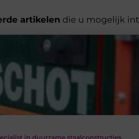
rde artikelen
die u mogelijk in
ecialist in duurzame staalconstructies,