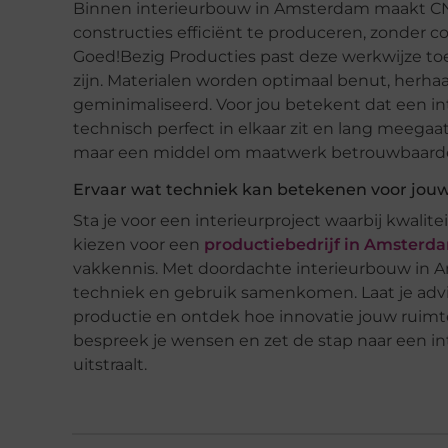
Binnen interieurbouw in Amsterdam maakt CN
constructies efficiënt te produceren, zonder co
Goed!Bezig Producties past deze werkwijze to
zijn. Materialen worden optimaal benut, herha
geminimaliseerd. Voor jou betekent dat een int
technisch perfect in elkaar zit en lang meegaa
maar een middel om maatwerk betrouwbaarde
Ervaar wat techniek kan betekenen voor jouw
Sta je voor een interieurproject waarbij kwalite
kiezen voor een
productiebedrijf in Amsterd
vakkennis. Met doordachte interieurbouw in A
techniek en gebruik samenkomen. Laat je ad
productie en ontdek hoe innovatie jouw ruimte
bespreek je wensen en zet de stap naar een int
uitstraalt.