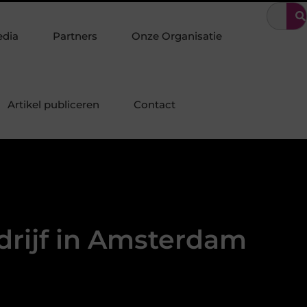
t: Specialist in duurzame staalconstructies, staalbouw en systeemb
edia
Partners
Onze Organisatie
Artikel publiceren
Contact
edrijf in Amsterdam