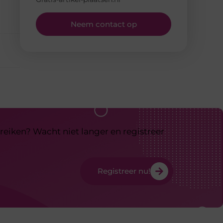
Neem contact op
reiken? Wacht niet langer en registreer
Registreer nu!