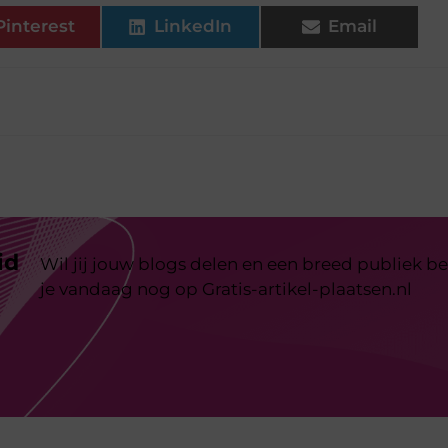
Pinterest
LinkedIn
Email
id
Wil jij jouw blogs delen en een breed publiek be
je vandaag nog op Gratis-artikel-plaatsen.nl