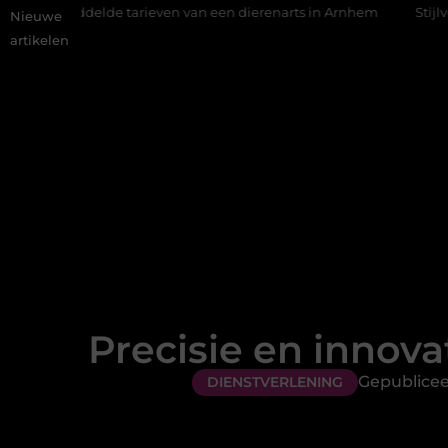
tarieven van een dierenarts in Arnhem
Stijlvolle en passende 
Nieuwe
artikelen
Precisie en innova
Gepublicee
DIENSTVERLENING