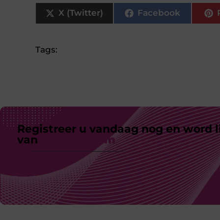
X (Twitter)
Facebook
Tags:
Registreer u vandaag nog en word l
van
ons platform