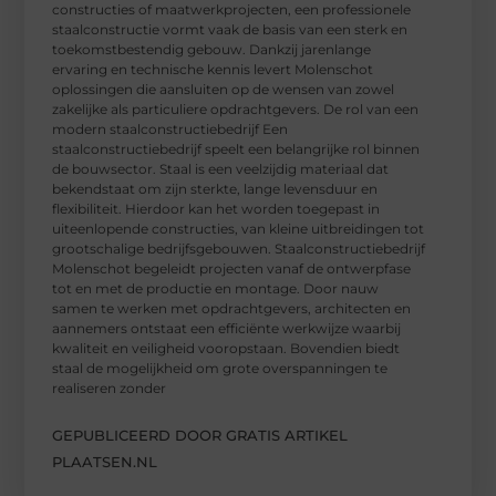
constructies of maatwerkprojecten, een professionele
staalconstructie vormt vaak de basis van een sterk en
toekomstbestendig gebouw. Dankzij jarenlange
ervaring en technische kennis levert Molenschot
oplossingen die aansluiten op de wensen van zowel
zakelijke als particuliere opdrachtgevers. De rol van een
modern staalconstructiebedrijf Een
staalconstructiebedrijf speelt een belangrijke rol binnen
de bouwsector. Staal is een veelzijdig materiaal dat
bekendstaat om zijn sterkte, lange levensduur en
flexibiliteit. Hierdoor kan het worden toegepast in
uiteenlopende constructies, van kleine uitbreidingen tot
grootschalige bedrijfsgebouwen. Staalconstructiebedrijf
Molenschot begeleidt projecten vanaf de ontwerpfase
tot en met de productie en montage. Door nauw
samen te werken met opdrachtgevers, architecten en
aannemers ontstaat een efficiënte werkwijze waarbij
kwaliteit en veiligheid vooropstaan. Bovendien biedt
staal de mogelijkheid om grote overspanningen te
realiseren zonder
GEPUBLICEERD DOOR GRATIS ARTIKEL
PLAATSEN.NL