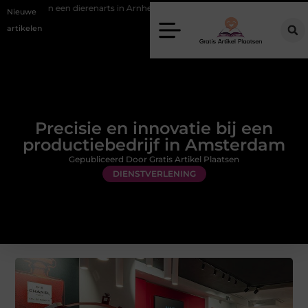
en dierenarts in Arnhem
Stijlvolle en passende galajurken kiezen voor 
Nieuwe
artikelen
Precisie en innovatie bij een
productiebedrijf in Amsterdam
Gepubliceerd Door Gratis Artikel Plaatsen
DIENSTVERLENING