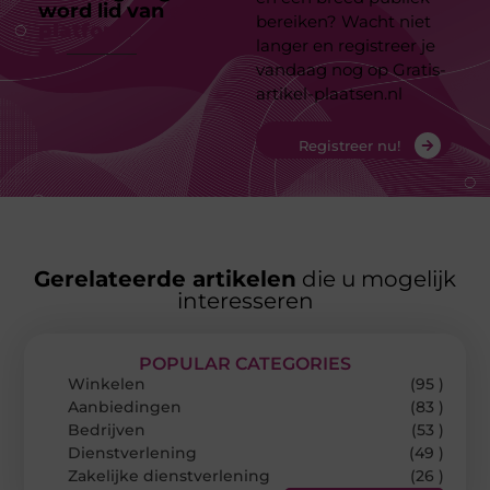
word lid van
ons
bereiken? Wacht niet
platform
langer en registreer je
vandaag nog op Gratis-
artikel-plaatsen.nl
Registreer nu!
Gerelateerde artikelen
die u mogelijk
interesseren
POPULAR CATEGORIES
Winkelen
(95 )
Aanbiedingen
(83 )
Bedrijven
(53 )
Dienstverlening
(49 )
Zakelijke dienstverlening
(26 )