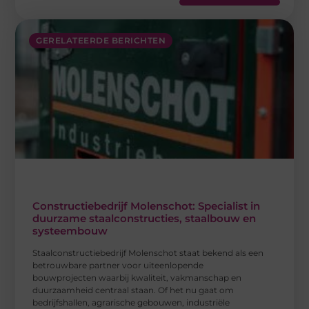
GERELATEERDE BERICHTEN
Constructiebedrijf Molenschot: Specialist in
duurzame staalconstructies, staalbouw en
systeembouw
Staalconstructiebedrijf Molenschot staat bekend als een
betrouwbare partner voor uiteenlopende
bouwprojecten waarbij kwaliteit, vakmanschap en
duurzaamheid centraal staan. Of het nu gaat om
bedrijfshallen, agrarische gebouwen, industriële