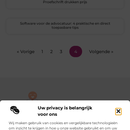
Proefschrift drukken prijs
Software voor de advocatuur: 4 praktische en direct
toepasbare tips
« Vorige
1
2
3
4
Volgende »
Uw privacy is belangrijk
De plek om jouw verhaal te delen, gratis en eenvoudig.
voor ons
Verken een rijke verzameling blogs en artikelen die alles uit het
Wij maken gebruik van cookies en vergelijkbare technologieën
dagelijks leven behandelen, van persoonlijke verhalen tot
om inzicht te krijgen in hoe u onze website gebruikt en om uw