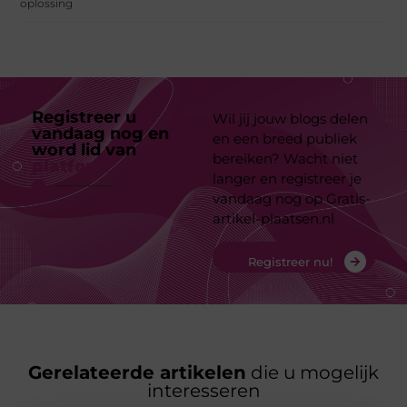
oplossing
Registreer u
Wil jij jouw blogs delen
vandaag nog en
en een breed publiek
word lid van
ons
bereiken? Wacht niet
platform
langer en registreer je
vandaag nog op Gratis-
artikel-plaatsen.nl
Registreer nu!
Gerelateerde artikelen
die u mogelijk
interesseren