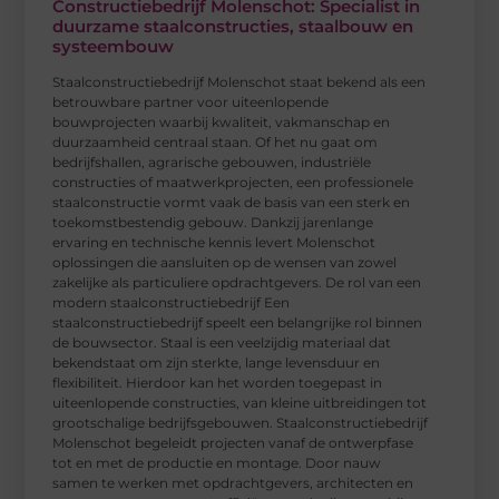
Constructiebedrijf Molenschot: Specialist in
duurzame staalconstructies, staalbouw en
systeembouw
Staalconstructiebedrijf Molenschot staat bekend als een
betrouwbare partner voor uiteenlopende
bouwprojecten waarbij kwaliteit, vakmanschap en
duurzaamheid centraal staan. Of het nu gaat om
bedrijfshallen, agrarische gebouwen, industriële
constructies of maatwerkprojecten, een professionele
staalconstructie vormt vaak de basis van een sterk en
toekomstbestendig gebouw. Dankzij jarenlange
ervaring en technische kennis levert Molenschot
oplossingen die aansluiten op de wensen van zowel
zakelijke als particuliere opdrachtgevers. De rol van een
modern staalconstructiebedrijf Een
staalconstructiebedrijf speelt een belangrijke rol binnen
de bouwsector. Staal is een veelzijdig materiaal dat
bekendstaat om zijn sterkte, lange levensduur en
flexibiliteit. Hierdoor kan het worden toegepast in
uiteenlopende constructies, van kleine uitbreidingen tot
grootschalige bedrijfsgebouwen. Staalconstructiebedrijf
Molenschot begeleidt projecten vanaf de ontwerpfase
tot en met de productie en montage. Door nauw
samen te werken met opdrachtgevers, architecten en