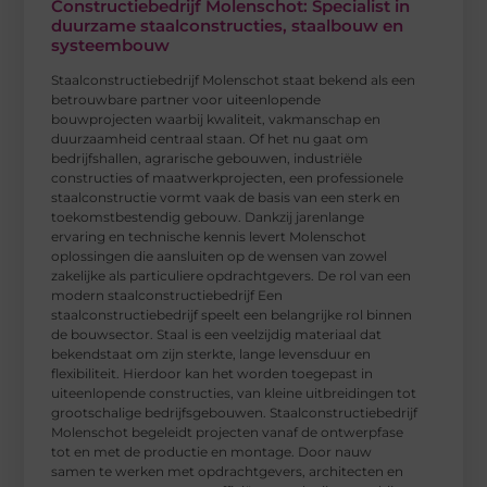
Constructiebedrijf Molenschot: Specialist in
duurzame staalconstructies, staalbouw en
systeembouw
Staalconstructiebedrijf Molenschot staat bekend als een
betrouwbare partner voor uiteenlopende
bouwprojecten waarbij kwaliteit, vakmanschap en
duurzaamheid centraal staan. Of het nu gaat om
bedrijfshallen, agrarische gebouwen, industriële
constructies of maatwerkprojecten, een professionele
staalconstructie vormt vaak de basis van een sterk en
toekomstbestendig gebouw. Dankzij jarenlange
ervaring en technische kennis levert Molenschot
oplossingen die aansluiten op de wensen van zowel
zakelijke als particuliere opdrachtgevers. De rol van een
modern staalconstructiebedrijf Een
staalconstructiebedrijf speelt een belangrijke rol binnen
de bouwsector. Staal is een veelzijdig materiaal dat
bekendstaat om zijn sterkte, lange levensduur en
flexibiliteit. Hierdoor kan het worden toegepast in
uiteenlopende constructies, van kleine uitbreidingen tot
grootschalige bedrijfsgebouwen. Staalconstructiebedrijf
Molenschot begeleidt projecten vanaf de ontwerpfase
tot en met de productie en montage. Door nauw
samen te werken met opdrachtgevers, architecten en