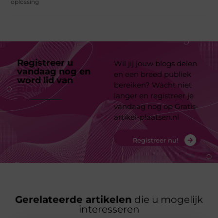
oplossing
Registreer u
Wil jij jouw blogs delen
vandaag nog en
en een breed publiek
word lid van
ons
bereiken? Wacht niet
platform
langer en registreer je
vandaag nog op Gratis-
artikel-plaatsen.nl
Registreer nu!
Gerelateerde artikelen
die u mogelijk
interesseren