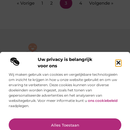
« Vorige
1
2
3
4
Volgende »
Uw privacy is belangrijk
De plek om jouw verhaal te delen, gratis en eenvoudig.
voor ons
Verken een rijke verzameling blogs en artikelen die alles uit het
Wij maken gebruik van cookies en vergelijkbare technologieën
dagelijks leven behandelen, van persoonlijke verhalen tot
om inzicht te krijgen in hoe u onze website gebruikt en om uw
praktische tips.
ervaring te verbeteren. Deze cookies kunnen voor diverse
doeleinden worden ingezet, zoals het tonen van
gepersonaliseerde advertenties en het analyseren van
Onze informatie
websitegebruik. Voor meer informatie kunt u
ons cookiebeleid
raadplegen.
Backlinks kopen in Nederland: slimme stappen of riskante sprongen?
Verdienen met je website: van hobby naar slimme inkomstenbron
Ga Naar Bo
Alles Toestaan
Website index
Cookiebeleid (EU)