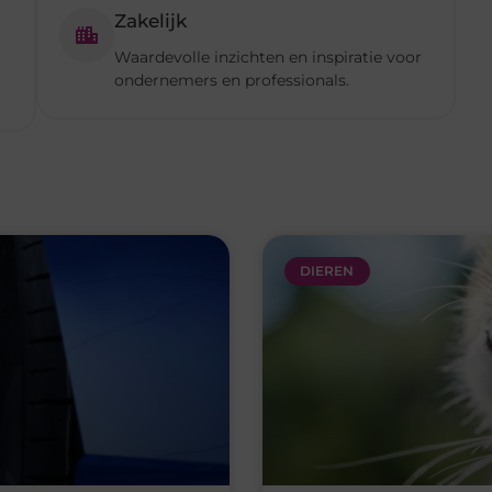
DIEREN
errassingen
Gemiddelde tarieven van
t zo belangrijk als de auto
Veel huisdiereigenaren onde
het moment dat er onverwac
Lees verder »