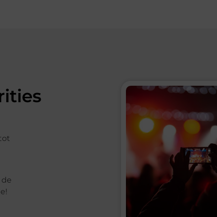
ities
tot
 de
e!