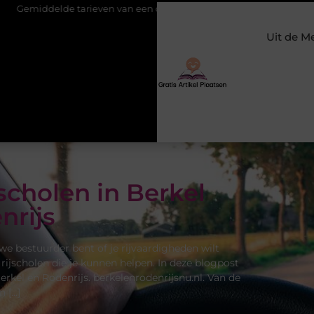
n van een dierenarts in Arnhem
Stijlvolle en passende galajurk
Uit de M
scholen in Berkel
nrijs
we bestuurder bent of je rijvaardigheden wilt
 rijscholen die je kunnen helpen. In deze blogpost
erkel en Rodenrijs. berkelenrodenrijsnu.nl. Van de
n […]