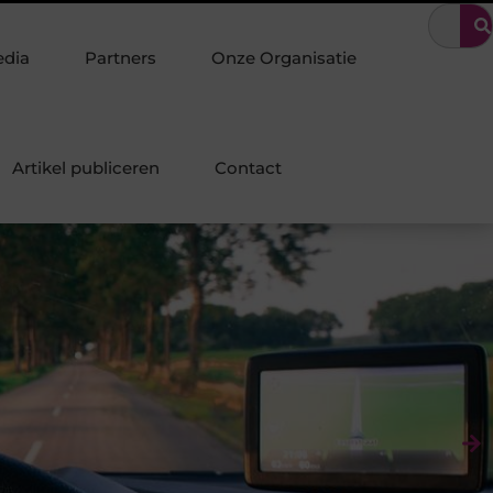
en kiezen voor een bruiloft
Constructiebedrijf Molenschot: Spec
edia
Partners
Onze Organisatie
Artikel publiceren
Contact