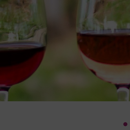
Stijlvolle en passende
galajurken kiezen voor een
bruiloft
Wanneer je naar een bruiloft gaat en nog
een galajurk moet kopen, dan is het
belangrijk om rekening te houden
Geen Reacties
 de diversiteit van onze cate