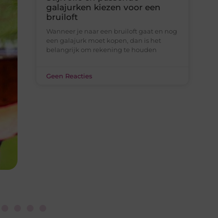
Gemiddelde tarieven van een
dierenarts in Arnhem
Veel huisdiereigenaren onderschatten
wat een bezoek aan de dierenarts kan
kosten, tot het moment dat er
onverwacht een behandeling nodig
Geen Reacties
gorieën