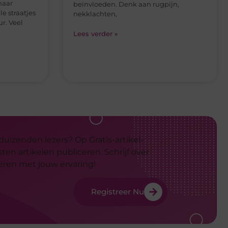
 duizenden lezers? Op Gratis-artikel-
en artikelen publiceren. Schrijf over
deren met jouw ervaring!
Registreer Nu