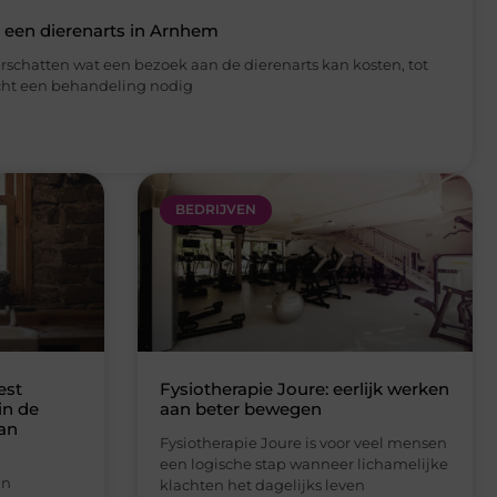
BEDRIJVEN
est
Fysiotherapie Joure: eerlijk werken
in de
aan beter bewegen
van
Fysiotherapie Joure is voor veel mensen
een logische stap wanneer lichamelijke
an
klachten het dagelijks leven
haar
beïnvloeden. Denk aan rugpijn,
e straatjes
nekklachten,
r. Veel
Lees verder »