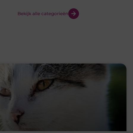
 een dierenarts in Arnhem
rschatten wat een bezoek aan de dierenarts kan kosten, tot
ht een behandeling nodig