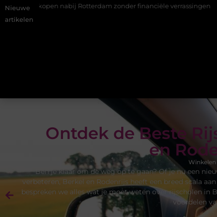
 Rotterdam zonder financiële verrassingen
Gemiddelde tarieve
Nieuwe
artikelen
Ontdek de Beste Rij
en Rode
Winkelen
Ben je klaar om de weg op te gaan? Of je nu een nieu
verbeteren, Berkel en Rodenrijs heeft een breed scala aan
bespreken we alles wat je moet weten over rijscholen in B
voordelen va