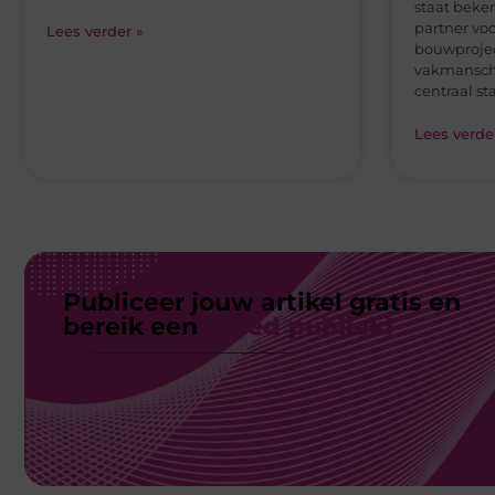
Publiceer jouw artikel gratis en
bereik een
breed publiek!