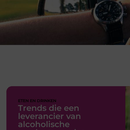
ETEN EN DRINKEN
Trends die een
leverancier van
alcoholische
producten volgt
De manier waarop we drinken verandert