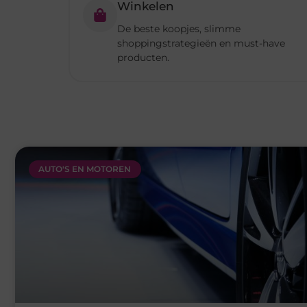
AUTO'S EN MOTOREN
Occasion kopen nabij Rotterdam zonder financiële v
Bij de aankoop van een auto is duidelijkheid over de kosten ne
zelf. Naast de
Lees verder »