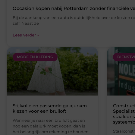
MODE EN KLEDING
DIENSTV
Stijlvolle en passende galajurken
Construct
kiezen voor een bruiloft
Specialis
staalcons
Wanneer je naar een bruiloft gaat en
systeem
nog een galajurk moet kopen, dan is
Staalconst
het belangrijk om rekening te houden
staat beke
partner vo
Lees verder »
bouwprojec
vakmansch
centraal st
Lees verde