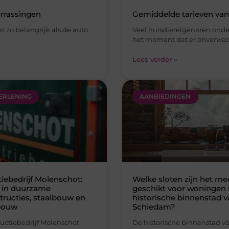
ERLENING
AANBIEDINGEN
iebedrijf Molenschot:
Welke sloten zijn het me
t in duurzame
geschikt voor woningen 
tructies, staalbouw en
historische binnenstad 
bouw
Schiedam?
ructiebedrijf Molenschot
De historische binnenstad v
nd als een betrouwbare
Schiedam staat bekend om 
or uiteenlopende
karakteristieke panden, small
ten waarbij kwaliteit,
en monumentale architectuu
ap en duurzaamheid
woningen in dit
aan. Of het
Lees verder »
r »