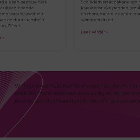
Wil jij jouw verhaal, kennis of expertise delen met
plaatsen.nl kan iedereen eenvoudig en zonder kost
jouw passie, deel waardevolle tips of inspireer an