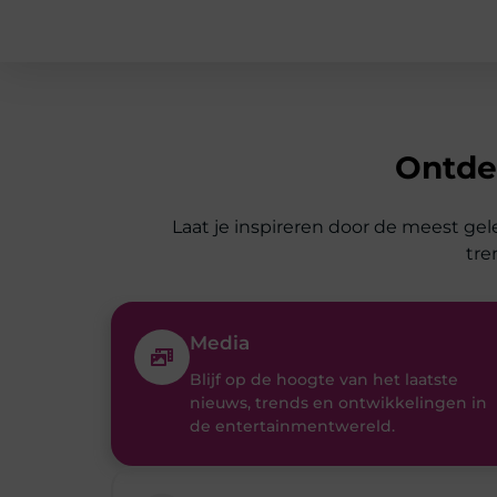
Laat je inspireren door de meest gel
tre
Media
Blijf op de hoogte van het laatste
nieuws, trends en ontwikkelingen in
de entertainmentwereld.
Winkelen
De beste koopjes, slimme
shoppingstrategieën en must-have
producten.