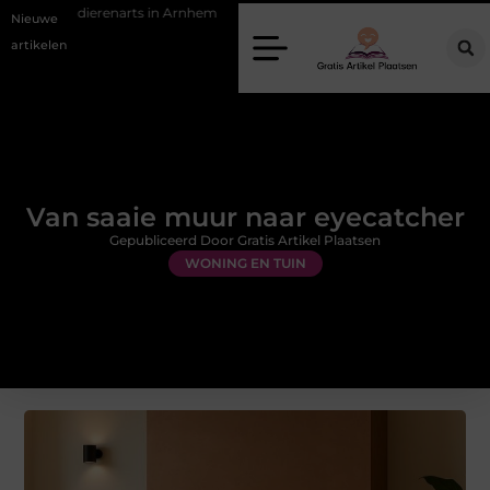
erenarts in Arnhem
Stijlvolle en passende galajurken kiezen voor een b
Nieuwe
artikelen
Van saaie muur naar eyecatcher
Gepubliceerd Door Gratis Artikel Plaatsen
WONING EN TUIN