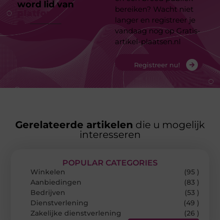
word lid van
ons
bereiken? Wacht niet
platform
langer en registreer je
vandaag nog op Gratis-
artikel-plaatsen.nl
Registreer nu!
Gerelateerde artikelen
die u mogelijk
interesseren
POPULAR CATEGORIES
Winkelen
(95 )
Aanbiedingen
(83 )
Bedrijven
(53 )
Dienstverlening
(49 )
Zakelijke dienstverlening
(26 )