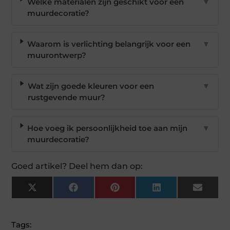
Welke materialen zijn geschikt voor een
▼
muurdecoratie?
Waarom is verlichting belangrijk voor een
▼
muurontwerp?
Wat zijn goede kleuren voor een
▼
rustgevende muur?
Hoe voeg ik persoonlijkheid toe aan mijn
▼
muurdecoratie?
Goed artikel? Deel hem dan op:
X
Facebook
Pinterest
LinkedIn
Email
(Twitter)
Tags: