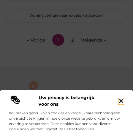
Woning verhuren aan expats Amsterdam
« Vorige
1
2
Volgende »
Uw privacy is belangrijk
De plek om jouw verhaal te delen, gratis en eenvoudig.
voor ons
Verken een rijke verzameling blogs en artikelen die alles uit het
Wij maken gebruik van cookies en vergelijkbare technologieën
dagelijks leven behandelen, van persoonlijke verhalen tot
om inzicht te krijgen in hoe u onze website gebruikt en om uw
praktische tips.
ervaring te verbeteren. Deze cookies kunnen voor diverse
doeleinden worden ingezet, zoals het tonen van