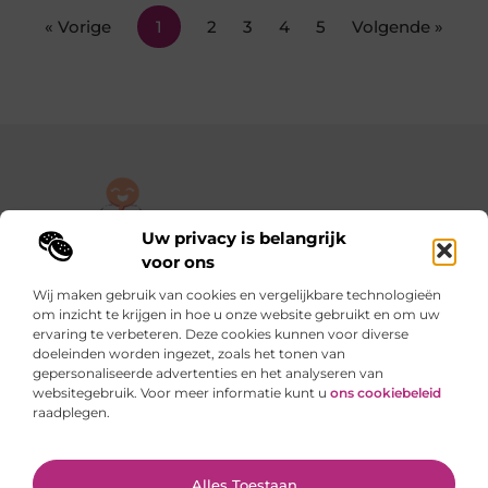
« Vorige
1
2
3
4
5
Volgende »
Uw privacy is belangrijk
De plek om jouw verhaal te delen, gratis en eenvoudig.
voor ons
Verken een rijke verzameling blogs en artikelen die alles uit het
Wij maken gebruik van cookies en vergelijkbare technologieën
dagelijks leven behandelen, van persoonlijke verhalen tot
om inzicht te krijgen in hoe u onze website gebruikt en om uw
praktische tips.
ervaring te verbeteren. Deze cookies kunnen voor diverse
doeleinden worden ingezet, zoals het tonen van
gepersonaliseerde advertenties en het analyseren van
Onze informatie
websitegebruik. Voor meer informatie kunt u
ons cookiebeleid
raadplegen.
Backlinks kopen in Nederland: slimme stappen of riskante sprongen?
Verdienen met je website: van hobby naar slimme inkomstenbron
Ga Naar Bo
Alles Toestaan