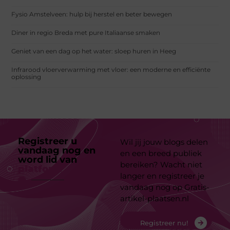
Fysio Amstelveen: hulp bij herstel en beter bewegen
Diner in regio Breda met pure Italiaanse smaken
Geniet van een dag op het water: sloep huren in Heeg
Infrarood vloerverwarming met vloer: een moderne en efficiënte
oplossing
Registreer u
Wil jij jouw blogs delen
vandaag nog en
en een breed publiek
word lid van
ons
bereiken? Wacht niet
platform
langer en registreer je
vandaag nog op Gratis-
artikel-plaatsen.nl
Registreer nu!