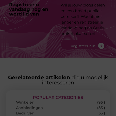
Registreer u
Wil jij jouw blogs delen
vandaag nog en
en een breed publiek
word lid van
ons
bereiken? Wacht niet
platform
langer en registreer je
vandaag nog op Gratis-
artikel-plaatsen.nl
Registreer nu!
Gerelateerde artikelen
die u mogelijk
interesseren
POPULAR CATEGORIES
Winkelen
(95 )
Aanbiedingen
(83 )
Bedrijven
(53 )