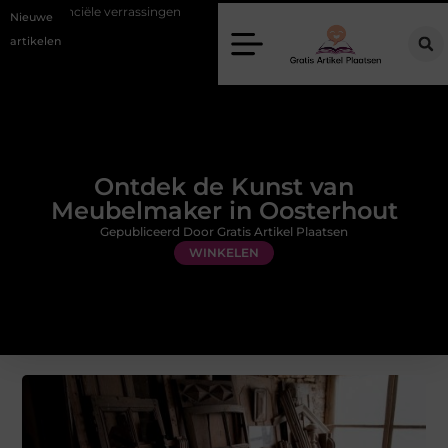
ssingen
Gemiddelde tarieven van een dierenarts in Arnhem
Stij
Nieuwe
artikelen
Ontdek de Kunst van
Meubelmaker in Oosterhout
Gepubliceerd Door Gratis Artikel Plaatsen
WINKELEN