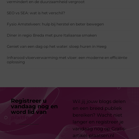
vermindert en de duurzaamheid vergroot
SEO vs SEA: wat is het verschil?
Fysio Amstelveen: hulp bij herstel en beter bewegen
Diner in regio Breda met pure Italiaanse smaken
Geniet van een dag op het water: sloep huren in Heeg
Infrarood vloerverwarming met vloer: een moderne en efficiënte
oplossing
Registreer u
Wil jij jouw blogs delen
vandaag nog en
en een breed publiek
word lid van
ons
bereiken? Wacht niet
platform
langer en registreer je
vandaag nog op Gratis-
artikel-plaatsen.nl