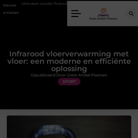
 Rotterdam zonder financiële verrassingen
Gemiddelde tarieven van 
Nieuwe
artikelen
Infrarood vloerverwarming met
vloer: een moderne en efficiënte
oplossing
Gepubliceerd Door Gratis Artikel Plaatsen
SPORT