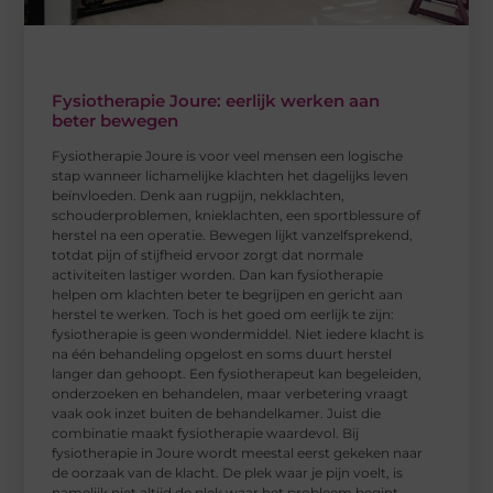
Fysiotherapie Joure: eerlijk werken aan
beter bewegen
Fysiotherapie Joure is voor veel mensen een logische
stap wanneer lichamelijke klachten het dagelijks leven
beïnvloeden. Denk aan rugpijn, nekklachten,
schouderproblemen, knieklachten, een sportblessure of
herstel na een operatie. Bewegen lijkt vanzelfsprekend,
totdat pijn of stijfheid ervoor zorgt dat normale
activiteiten lastiger worden. Dan kan fysiotherapie
helpen om klachten beter te begrijpen en gericht aan
herstel te werken. Toch is het goed om eerlijk te zijn:
fysiotherapie is geen wondermiddel. Niet iedere klacht is
na één behandeling opgelost en soms duurt herstel
langer dan gehoopt. Een fysiotherapeut kan begeleiden,
onderzoeken en behandelen, maar verbetering vraagt
vaak ook inzet buiten de behandelkamer. Juist die
combinatie maakt fysiotherapie waardevol. Bij
fysiotherapie in Joure wordt meestal eerst gekeken naar
de oorzaak van de klacht. De plek waar je pijn voelt, is
namelijk niet altijd de plek waar het probleem begint.