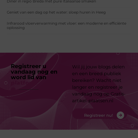
Diner in regio Breda met pure Italiaanse smaken
Geniet van een dag op het water: sloep huren in Heeg
Infrarood vloerverwarming met vloer: een moderne en efficiënte
oplossing
Registreer u
Wil jij jouw blogs delen
vandaag nog en
en een breed publiek
word lid van
ons
bereiken? Wacht niet
platform
langer en registreer je
vandaag nog op Gratis-
artikel-plaatsen.nl
Registreer nu!