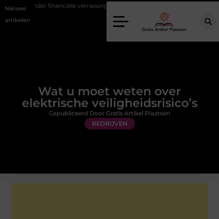
r financiële verrassingen
Gemiddelde tarieven van een dierenarts i
Nieuwe
artikelen
Wat u moet weten over
elektrische veiligheidsrisico’s
Gepubliceerd Door Gratis Artikel Plaatsen
BEDRIJVEN