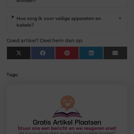
worden?
Hoe zorg ik voor veilige apparaten en
▼
kabels?
Goed artikel? Deel hem dan op:
X
Facebook
Pinterest
LinkedIn
Email
(Twitter)
Tags:
Stuur ons een bericht en we reageren snel!
Wil jij jouw blogs delen en een breed publiek bereiken?