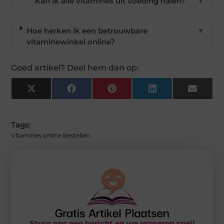
Kan ik alle vitamines uit voeding halen?
▼
Hoe herken ik een betrouwbare
▼
vitaminewinkel online?
Goed artikel? Deel hem dan op:
X
Facebook
Pinterest
LinkedIn
Email
(Twitter)
Tags:
Vitamines online bestellen
Stuur ons een bericht en we reageren snel!