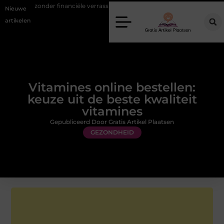
nder financiële verrassingen
Gemiddelde tarieven van een dierenar
Nieuwe
artikelen
Vitamines online bestellen:
keuze uit de beste kwaliteit
vitamines
Gepubliceerd Door Gratis Artikel Plaatsen
GEZONDHEID