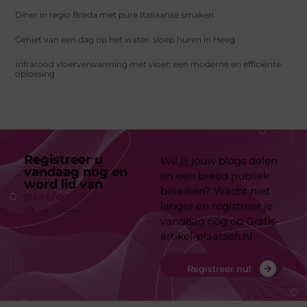
Diner in regio Breda met pure Italiaanse smaken
Geniet van een dag op het water: sloep huren in Heeg
Infrarood vloerverwarming met vloer: een moderne en efficiënte
oplossing
Registreer u
Wil jij jouw blogs delen
vandaag nog en
en een breed publiek
word lid van
ons
bereiken? Wacht niet
platform
langer en registreer je
vandaag nog op Gratis-
artikel-plaatsen.nl
Registreer nu!