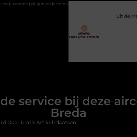
lajurken kiezen voor een bruiloft
Constructiebedrijf Molenschot
Uit de M
e service bij deze airco
Breda
rd Door Gratis Artikel Plaatsen