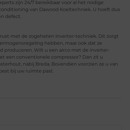
xperts zijn 24/7 bereikbaar voor al het nodige
conditioning van Dawood Koeltechniek. U hoeft dus
en defect.
erust met de zogeheten inverter-techniek. Dit zorgt
le vermogensregeling hebben, maar ook dat ze
id produceren. Wilt u een airco met de inverter-
met een conventionele compressor? Dan zit u
Oosterhout, nabij Breda. Bovendien voorzien ze u van
best bij uw ruimte past.