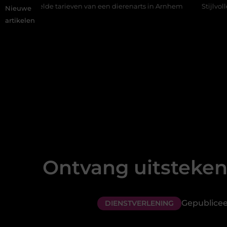
arieven van een dierenarts in Arnhem
Stijlvolle en passende ga
Nieuwe
artikelen
Ontvang uitstekend
Gepublicee
DIENSTVERLENING