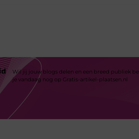
id
Wil jij jouw blogs delen en een breed publiek be
je vandaag nog op Gratis-artikel-plaatsen.nl