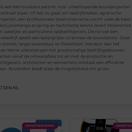
 als een betrouwbare partner voor uiteenlopende bouwprojecten
ntraal staan. Of het nu gaat om bedrijfshallen, agrarische
ojecten, een professionele staalconstructie vormt vaak de basis
ij jarenlange ervaring en technische kennis levert Molenschot
zakelijke als particuliere opdrachtgevers. De rol van een
ebedrijf speelt een belangrijke rol binnen de bouwsector. Staal
 sterkte, lange levensduur en flexibiliteit. Hierdoor kan het
van kleine uitbreidingen tot grootschalige bedrijfsgebouwen.
jecten vanaf de ontwerpfase tot en met de productie en
tgevers, architecten en aannemers ontstaat een efficiënte
taan. Bovendien biedt staal de mogelijkheid om grote
TSEN.NL
DIENSTVERLENING
DIENSTVE