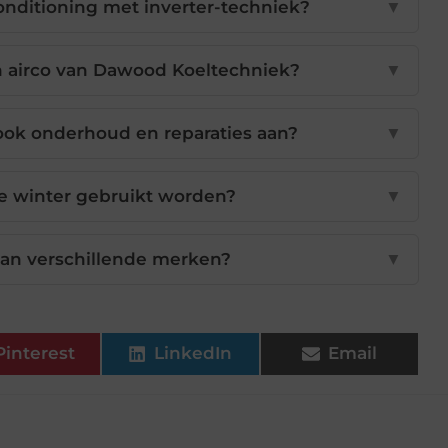
onditioning met inverter-techniek?
▼
en airco van Dawood Koeltechniek?
▼
ok onderhoud en reparaties aan?
▼
de winter gebruikt worden?
▼
 van verschillende merken?
▼
Pinterest
LinkedIn
Email