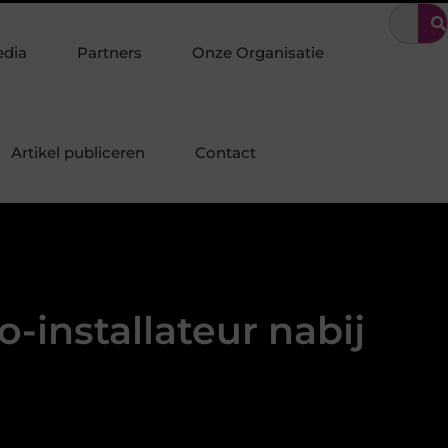
: Specialist in duurzame staalconstructies, staalbouw en systeembo
edia
Partners
Onze Organisatie
Artikel publiceren
Contact
-installateur nabij