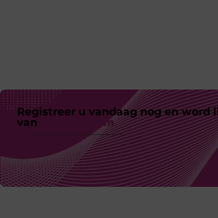
Registreer u vandaag nog en word l
van
ons platform