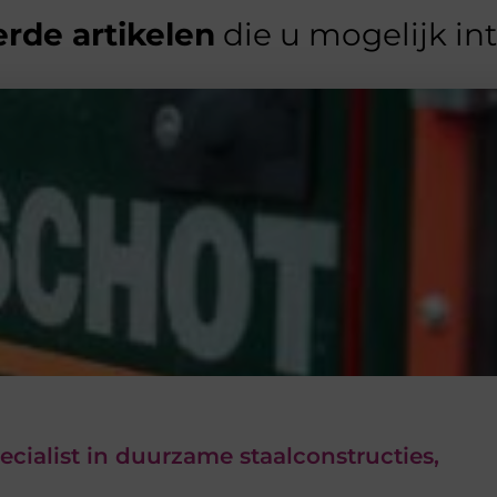
rde artikelen
die u mogelijk in
ecialist in duurzame staalconstructies,