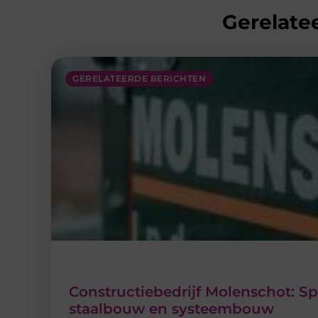
Gerelatee
GERELATEERDE BERICHTEN
Constructiebedrijf Molenschot: Sp
staalbouw en systeembouw