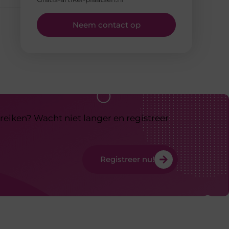
Neem contact op
reiken? Wacht niet langer en registreer
Registreer nu!