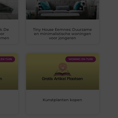
4: De
Tiny House Eemnes: Duurzame
oor
en minimalistische woningen
temen
voor jongeren
EN TUIN
WONING EN TUIN
Kunstplanten kopen