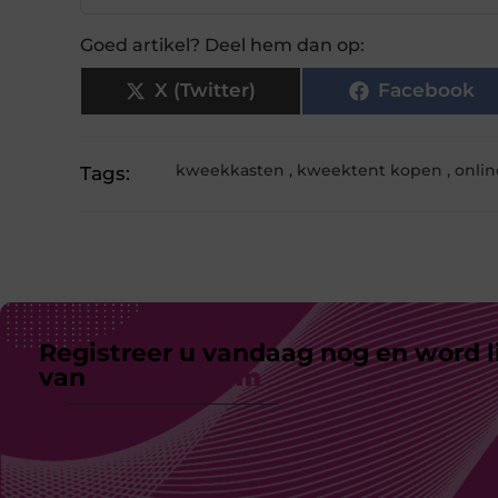
Goed artikel? Deel hem dan op:
X (Twitter)
Facebook
kweekkasten
,
kweektent kopen
,
onli
Tags:
Registreer u vandaag nog en word l
van
ons platform