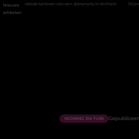
elde tarieven van een dierenarts in Arnhem
Stijlvolle en pass
Nieuwe
artikelen
Gepubliceer
WONING EN TUIN