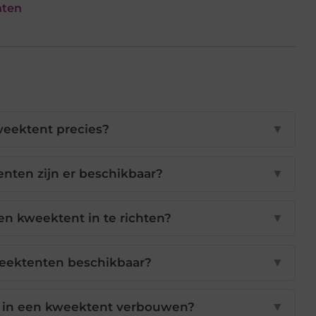
nten
weektent precies?
▼
ten zijn er beschikbaar?
▼
n kweektent in te richten?
▼
weektenten beschikbaar?
▼
e in een kweektent verbouwen?
▼