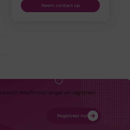
Neem contact op
reiken? Wacht niet langer en registreer
Registreer nu!