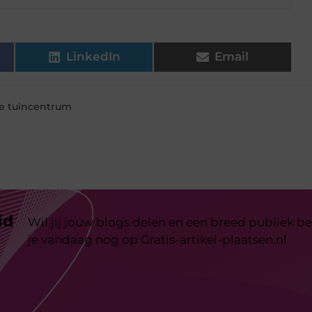
LinkedIn
Email
ne tuincentrum
id
Wil jij jouw blogs delen en een breed publiek be
je vandaag nog op Gratis-artikel-plaatsen.nl