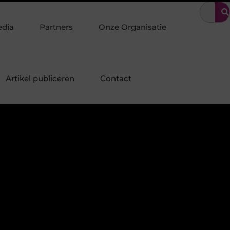
enschot: Specialist in duurzame staalconstructies, staalbouw en sys
edia
Partners
Onze Organisatie
Artikel publiceren
Contact