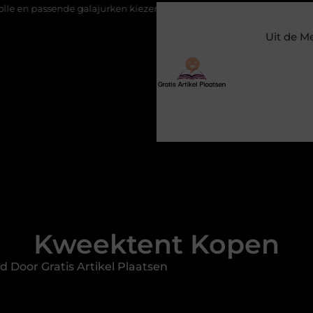
ende galajurken kiezen voor een bruiloft
Constructiebedrijf Mol
Uit de M
Kweektent Kopen
d Door Gratis Artikel Plaatsen