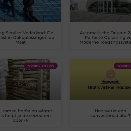
ng Service Nederland: De
Automatische Deuren 2
list in Dakoplossingen op
Perfecte Oplossing v
Maat
Moderne Toegangssys
WONING EN TUIN
WONING 
, zomer, herfst en winter:
Hoe werkt een
s helpt je de seizoenen
convectorradiator?
door -1-