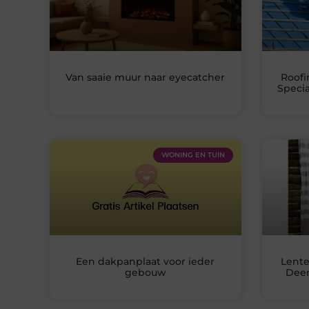
Van saaie muur naar eyecatcher
Roofi
Specia
WONING EN TUIN
Een dakpanplaat voor ieder
Lente
gebouw
Deen