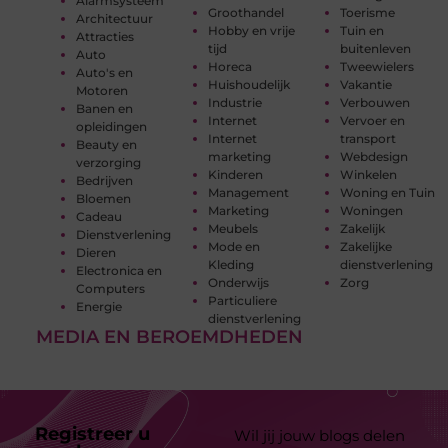
Alarmsysteem
Groothandel
Toerisme
Architectuur
Hobby en vrije
Tuin en
Attracties
tijd
buitenleven
Auto
Horeca
Tweewielers
Auto's en
Huishoudelijk
Vakantie
Motoren
Industrie
Verbouwen
Banen en
Internet
Vervoer en
opleidingen
Internet
transport
Beauty en
marketing
Webdesign
verzorging
Kinderen
Winkelen
Bedrijven
Management
Woning en Tuin
Bloemen
Marketing
Woningen
Cadeau
Meubels
Zakelijk
Dienstverlening
Mode en
Zakelijke
Dieren
Kleding
dienstverlening
Electronica en
Onderwijs
Zorg
Computers
Particuliere
Energie
dienstverlening
MEDIA EN BEROEMDHEDEN
Registreer u
Wil jij jouw blogs delen