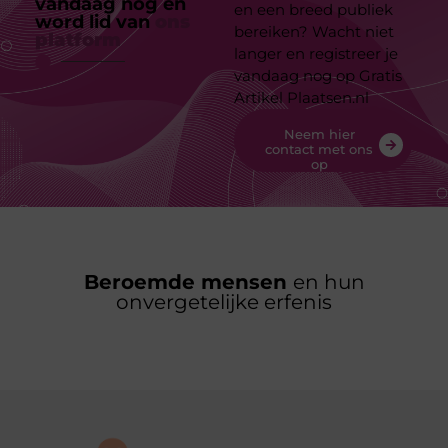
vandaag nog en
en een breed publiek
word lid van
ons
bereiken? Wacht niet
platform
langer en registreer je
vandaag nog op Gratis
Artikel Plaatsen.nl
Neem hier
contact met ons
op
Beroemde mensen
en hun
onvergetelijke erfenis