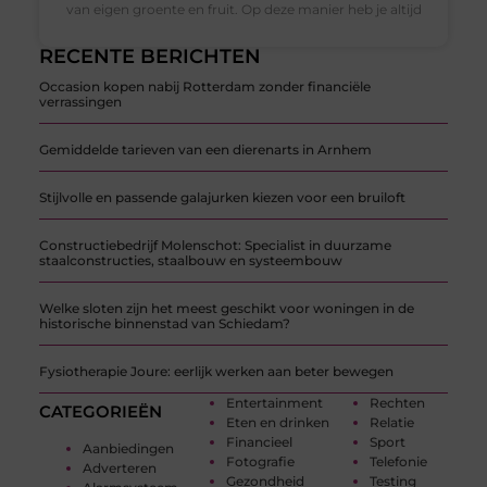
van eigen groente en fruit. Op deze manier heb je altijd
RECENTE BERICHTEN
Occasion kopen nabij Rotterdam zonder financiële
verrassingen
Gemiddelde tarieven van een dierenarts in Arnhem
Stijlvolle en passende galajurken kiezen voor een bruiloft
Constructiebedrijf Molenschot: Specialist in duurzame
staalconstructies, staalbouw en systeembouw
Welke sloten zijn het meest geschikt voor woningen in de
historische binnenstad van Schiedam?
Fysiotherapie Joure: eerlijk werken aan beter bewegen
Entertainment
Rechten
CATEGORIEËN
Eten en drinken
Relatie
Financieel
Sport
Aanbiedingen
Fotografie
Telefonie
Adverteren
Gezondheid
Testing