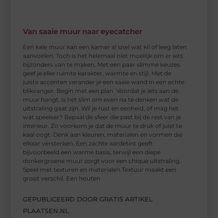
Van saaie muur naar eyecatcher
Een kale muur kan een kamer al snel wat kil of leeg laten
aanvoelen. Toch is het helemaal niet moeilijk om er iets
bijzonders van te maken. Met een paar slimme keuzes
geef je elke ruimte karakter, warmte en stijl. Met de
juiste accenten verander je een saaie wand in een echte
blikvanger. Begin met een plan Voordat je iets aan de
muur hangt, is het slim om even na te denken wat de
uitstraling gaat zijn. Wil je rust en eenheid, of mag het
wat speelser? Bepaal de sfeer die past bij de rest van je
interieur. Zo voorkom je dat de muur te druk of juist te
kaal oogt. Denk aan kleuren, materialen en vormen die
elkaar versterken. Een zachte aardetint geeft
bijvoorbeeld een warme basis, terwijl een diepe
donkergroene muur zorgt voor een chique uitstraling.
Speel met texturen en materialen Textuur maakt een
groot verschil. Een houten
GEPUBLICEERD DOOR GRATIS ARTIKEL
PLAATSEN.NL