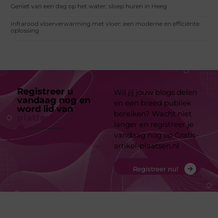
Geniet van een dag op het water: sloep huren in Heeg
Infrarood vloerverwarming met vloer: een moderne en efficiënte
oplossing
Registreer u
Wil jij jouw blogs delen
vandaag nog en
en een breed publiek
word lid van
ons
bereiken? Wacht niet
platform
langer en registreer je
vandaag nog op Gratis-
artikel-plaatsen.nl
Registreer nu!