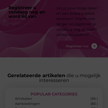
Registreer u
Wil jij jouw blogs delen
vandaag nog en
en een breed publiek
word lid van
ons
bereiken? Wacht niet
platform
langer en registreer je
vandaag nog op Gratis-
artikel-plaatsen.nl
Registreer nu!
Gerelateerde artikelen
die u mogelijk
interesseren
POPULAR CATEGORIES
Winkelen
(95 )
Aanbiedingen
(83 )