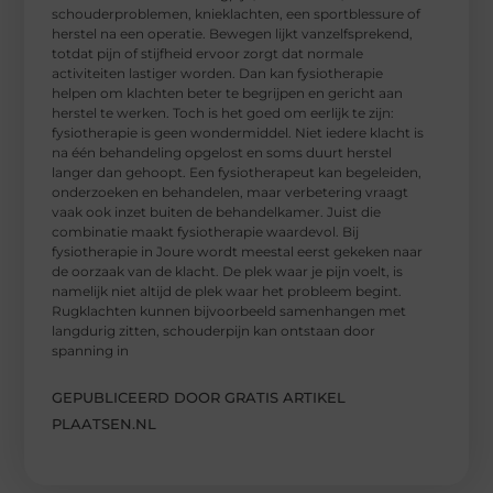
schouderproblemen, knieklachten, een sportblessure of
herstel na een operatie. Bewegen lijkt vanzelfsprekend,
totdat pijn of stijfheid ervoor zorgt dat normale
activiteiten lastiger worden. Dan kan fysiotherapie
helpen om klachten beter te begrijpen en gericht aan
herstel te werken. Toch is het goed om eerlijk te zijn:
fysiotherapie is geen wondermiddel. Niet iedere klacht is
na één behandeling opgelost en soms duurt herstel
langer dan gehoopt. Een fysiotherapeut kan begeleiden,
onderzoeken en behandelen, maar verbetering vraagt
vaak ook inzet buiten de behandelkamer. Juist die
combinatie maakt fysiotherapie waardevol. Bij
fysiotherapie in Joure wordt meestal eerst gekeken naar
de oorzaak van de klacht. De plek waar je pijn voelt, is
namelijk niet altijd de plek waar het probleem begint.
Rugklachten kunnen bijvoorbeeld samenhangen met
langdurig zitten, schouderpijn kan ontstaan door
spanning in
GEPUBLICEERD DOOR GRATIS ARTIKEL
PLAATSEN.NL