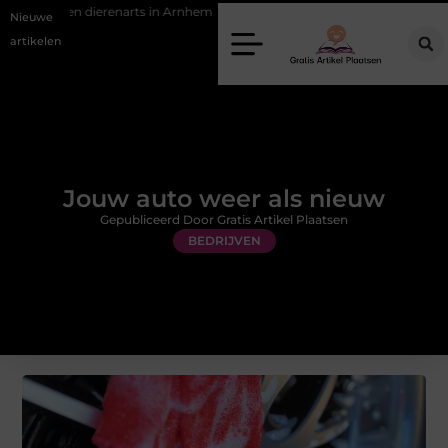
en dierenarts in Arnhem
Stijlvolle en passende galajurken kiezen voor 
Nieuwe
artikelen
Jouw auto weer als nieuw
Gepubliceerd Door Gratis Artikel Plaatsen
BEDRIJVEN