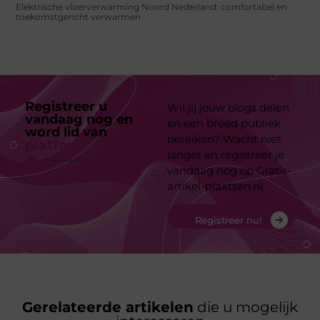
Elektrische vloerverwarming Noord Nederland: comfortabel en
toekomstgericht verwarmen
Registreer u
Wil jij jouw blogs delen
vandaag nog en
en een breed publiek
word lid van
ons
bereiken? Wacht niet
platform
langer en registreer je
vandaag nog op Gratis-
artikel-plaatsen.nl
Registreer nu!
Gerelateerde artikelen
die u mogelijk