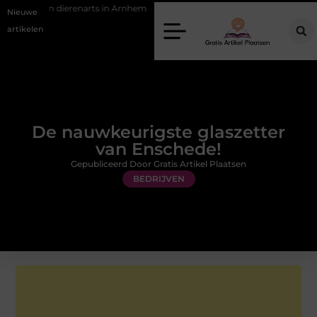
dierenarts in Arnhem
Stijlvolle en passende galajurken kiezen voor ee
Nieuwe
artikelen
De nauwkeurigste glaszetter
van Enschede!
Gepubliceerd Door Gratis Artikel Plaatsen
BEDRIJVEN