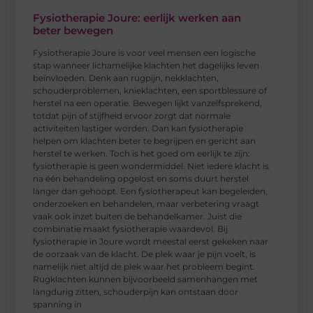
Fysiotherapie Joure: eerlijk werken aan
beter bewegen
Fysiotherapie Joure is voor veel mensen een logische
stap wanneer lichamelijke klachten het dagelijks leven
beïnvloeden. Denk aan rugpijn, nekklachten,
schouderproblemen, knieklachten, een sportblessure of
herstel na een operatie. Bewegen lijkt vanzelfsprekend,
totdat pijn of stijfheid ervoor zorgt dat normale
activiteiten lastiger worden. Dan kan fysiotherapie
helpen om klachten beter te begrijpen en gericht aan
herstel te werken. Toch is het goed om eerlijk te zijn:
fysiotherapie is geen wondermiddel. Niet iedere klacht is
na één behandeling opgelost en soms duurt herstel
langer dan gehoopt. Een fysiotherapeut kan begeleiden,
onderzoeken en behandelen, maar verbetering vraagt
vaak ook inzet buiten de behandelkamer. Juist die
combinatie maakt fysiotherapie waardevol. Bij
fysiotherapie in Joure wordt meestal eerst gekeken naar
de oorzaak van de klacht. De plek waar je pijn voelt, is
namelijk niet altijd de plek waar het probleem begint.
Rugklachten kunnen bijvoorbeeld samenhangen met
langdurig zitten, schouderpijn kan ontstaan door
spanning in