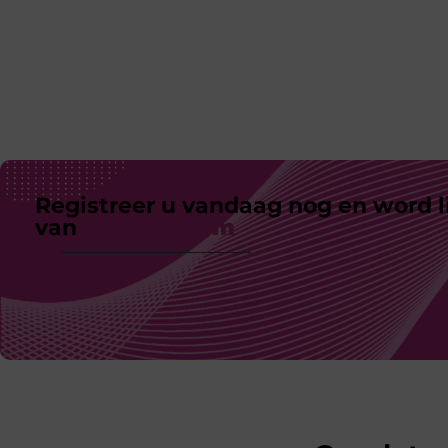
Registreer u vandaag nog en word l
van
ons platform