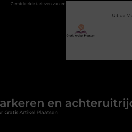
e tarieven van een dierenarts in Arnhem
Stijlvolle en passend
Uit de M
arkeren en achteruitri
 Gratis Artikel Plaatsen