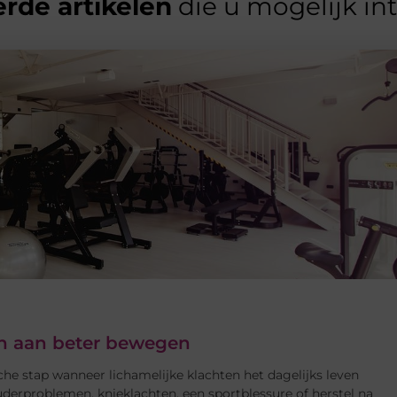
rde artikelen
die u mogelijk in
ken aan beter bewegen
che stap wanneer lichamelijke klachten het dagelijks leven
derproblemen, knieklachten, een sportblessure of herstel na