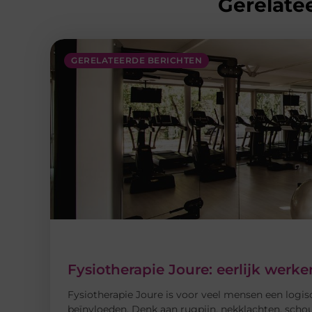
Gerelatee
GERELATEERDE BERICHTEN
Fysiotherapie Joure: eerlijk wer
Fysiotherapie Joure is voor veel mensen een logis
beïnvloeden. Denk aan rugpijn, nekklachten, schou