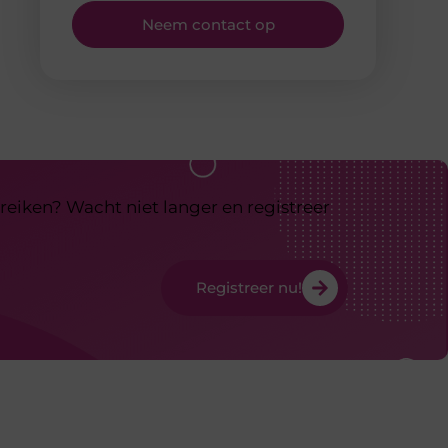
Neem contact op
reiken? Wacht niet langer en registreer
Registreer nu!