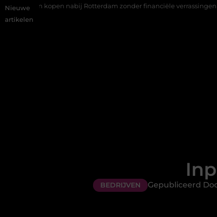
open nabij Rotterdam zonder financiële verrassingen
Gemiddeld
Nieuwe
artikelen
Inp
Gepubliceerd Door
BEDRIJVEN