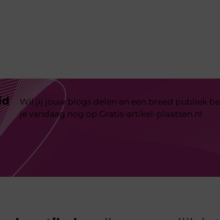
id
Wil jij jouw blogs delen en een breed publiek be
je vandaag nog op Gratis-artikel-plaatsen.nl