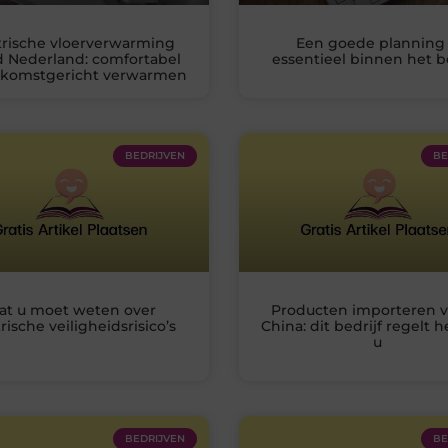
trische vloerverwarming
Een goede planning 
 Nederland: comfortabel
essentieel binnen het be
ekomstgericht verwarmen
BEDRIJVEN
BE
at u moet weten over
Producten importeren v
rische veiligheidsrisico’s
China: dit bedrijf regelt h
u
BEDRIJVEN
BE