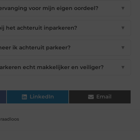
vervanging voor mijn eigen oordeel?
▼
ij het achteruit inparkeren?
▼
neer ik achteruit parkeer?
▼
arkeren echt makkelijker en veiliger?
▼
LinkedIn
Email
draadloos