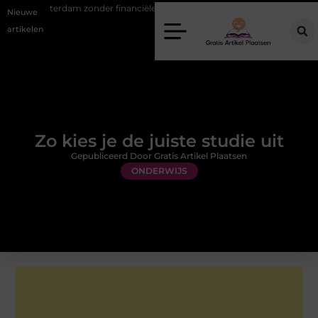
otterdam zonder financiële verrassingen
Gemiddelde tarieven van ee
Nieuwe
artikelen
Zo kies je de juiste studie uit
Gepubliceerd Door Gratis Artikel Plaatsen
ONDERWIJS