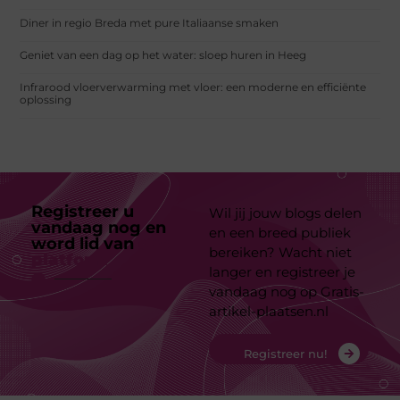
Diner in regio Breda met pure Italiaanse smaken
Geniet van een dag op het water: sloep huren in Heeg
Infrarood vloerverwarming met vloer: een moderne en efficiënte
oplossing
Registreer u
Wil jij jouw blogs delen
vandaag nog en
en een breed publiek
word lid van
ons
bereiken? Wacht niet
platform
langer en registreer je
vandaag nog op Gratis-
artikel-plaatsen.nl
Registreer nu!