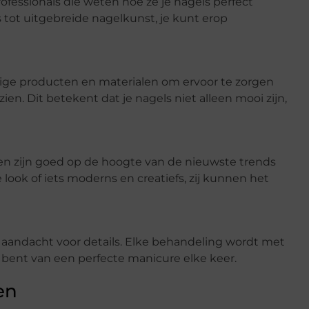
ofessionals die weten hoe ze je nagels perfect
ot uitgebreide nagelkunst, je kunt erop
ge producten en materialen om ervoor te zorgen
ien. Dit betekent dat je nagels niet alleen mooi zijn,
en zijn goed op de hoogte van de nieuwste trends
 look of iets moderns en creatiefs, zij kunnen het
 aandacht voor details. Elke behandeling wordt met
d bent van een perfecte manicure elke keer.
en