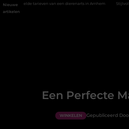
 tarieven van een dierenarts in Arnhem
Stijlvolle en passende
Nieuwe
artikelen
Een Perfecte Ma
Gepubliceerd Door
WINKELEN