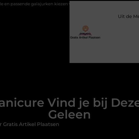
 galajurken kiezen voor een bruiloft
Constructiebedrijf Molensch
Uit de M
nicure Vind je bij Dez
Geleen
 Gratis Artikel Plaatsen