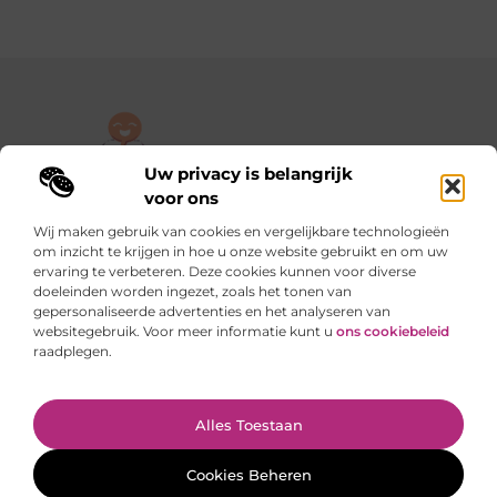
Uw privacy is belangrijk
De plek om jouw verhaal te delen, gratis en eenvoudig.
voor ons
Verken een rijke verzameling blogs en artikelen die alles uit het
Wij maken gebruik van cookies en vergelijkbare technologieën
dagelijks leven behandelen, van persoonlijke verhalen tot
om inzicht te krijgen in hoe u onze website gebruikt en om uw
praktische tips.
ervaring te verbeteren. Deze cookies kunnen voor diverse
doeleinden worden ingezet, zoals het tonen van
gepersonaliseerde advertenties en het analyseren van
Onze informatie
websitegebruik. Voor meer informatie kunt u
ons cookiebeleid
raadplegen.
Backlinks kopen in Nederland: slimme stappen of riskante sprongen?
Verdienen met je website: van hobby naar slimme inkomstenbron
Ga Naar Bo
Alles Toestaan
Website index
Cookiebeleid (EU)
@2025 www.gratis-artikel-plaatsen.nl. All Right Reserved.
Cookies Beheren