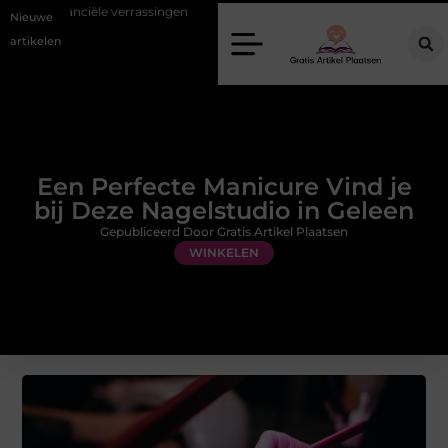
rassingen
Gemiddelde tarieven van een dierenarts in Arnhem
S
Nieuwe
artikelen
Een Perfecte Manicure Vind je
bij Deze Nagelstudio in Geleen
Gepubliceerd Door Gratis Artikel Plaatsen
WINKELEN