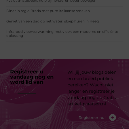
Fysio Amstelveen: hulp bij herstel en beter bewegen
Diner in regio Breda met pure Italiaanse smaken
Geniet van een dag op het water: sloep huren in Heeg
Infrarood vloerverwarming met vloer: een moderne en efficiënte
oplossing
Registreer u
Wil jij jouw blogs delen
vandaag nog en
en een breed publiek
word lid van
ons
bereiken? Wacht niet
platform
langer en registreer je
vandaag nog op Gratis-
artikel-plaatsen.nl
Registreer nu!