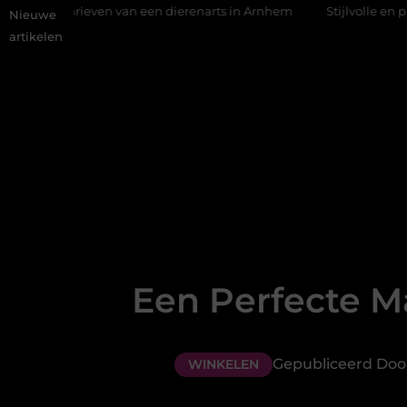
ven van een dierenarts in Arnhem
Stijlvolle en passende galaju
Nieuwe
artikelen
Een Perfecte Ma
Gepubliceerd Door
WINKELEN