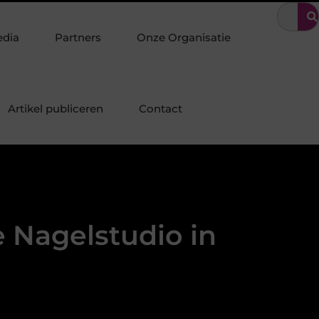
ecialist in duurzame staalconstructies, staalbouw en systeembouw
edia
Partners
Onze Organisatie
Artikel publiceren
Contact
e Nagelstudio in