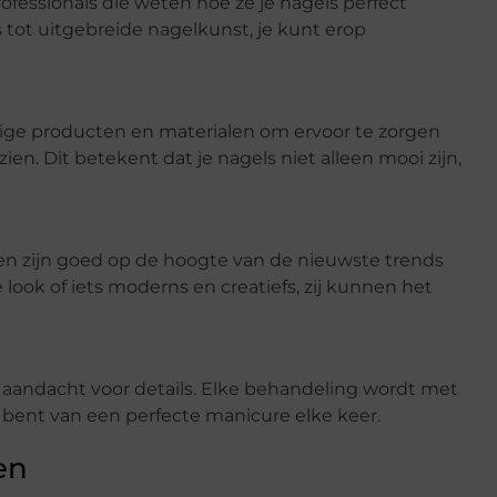
ofessionals die weten hoe ze je nagels perfect
ot uitgebreide nagelkunst, je kunt erop
ge producten en materialen om ervoor te zorgen
ien. Dit betekent dat je nagels niet alleen mooi zijn,
en zijn goed op de hoogte van de nieuwste trends
 look of iets moderns en creatiefs, zij kunnen het
 aandacht voor details. Elke behandeling wordt met
d bent van een perfecte manicure elke keer.
en