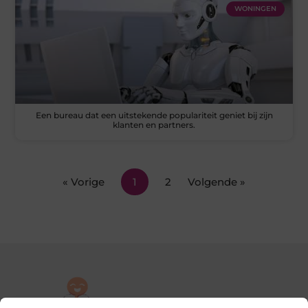
WONINGEN
Een bureau dat een uitstekende populariteit geniet bij zijn
klanten en partners.
« Vorige
1
2
Volgende »