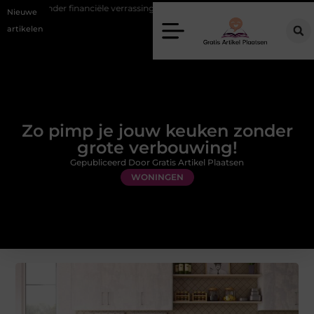
nanciële verrassingen
Gemiddelde tarieven van een dierenarts in Ar
Nieuwe
artikelen
Zo pimp je jouw keuken zonder
grote verbouwing!
Gepubliceerd Door Gratis Artikel Plaatsen
WONINGEN