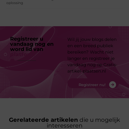
oplossing
Registreer u
Wil jij jouw blogs delen
vandaag nog en
en een breed publiek
word lid van
ons
bereiken? Wacht niet
platform
langer en registreer je
vandaag nog op Gratis-
artikel-plaatsen.nl
Registreer nu!
Gerelateerde artikelen
die u mogelijk
interesseren