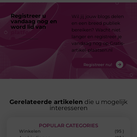
Registreer u
Wil jij jouw blogs delen
vandaag nog en
en een breed publiek
word lid van
ons
bereiken? Wacht niet
platform
langer en registreer je
vandaag nog op Gratis-
artikel-plaatsen.nl
Registreer nu!
Gerelateerde artikelen
die u mogelijk
interesseren
POPULAR CATEGORIES
Winkelen
(95 )