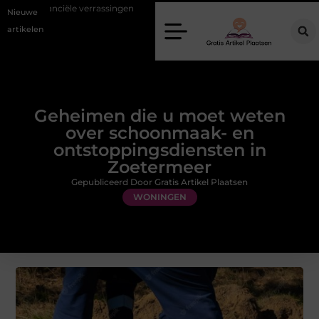
rrassingen
Gemiddelde tarieven van een dierenarts in Arnhem
S
Nieuwe
artikelen
Geheimen die u moet weten
over schoonmaak- en
ontstoppingsdiensten in
Zoetermeer
Gepubliceerd Door Gratis Artikel Plaatsen
WONINGEN