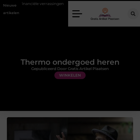
ële verrassingen
Gemiddelde tarieven van een dierenarts in Arnhem
Nieuwe
artikelen
Thermo ondergoed heren
Gepubliceerd Door Gratis Artikel Plaatsen
WINKELEN