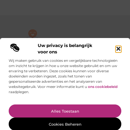
Uw privacy is belangrijk
De plek om jouw verhaal te delen, gratis en eenvoudig.
voor ons
Verken een rijke verzameling blogs en artikelen die alles uit het
Wij maken gebruik van cookies en vergelijkbare technologieën
dagelijks leven behandelen, van persoonlijke verhalen tot
om inzicht te krijgen in hoe u onze website gebruikt en om uw
praktische tips.
ervaring te verbeteren. Deze cookies kunnen voor diverse
doeleinden worden ingezet, zoals het tonen van
gepersonaliseerde advertenties en het analyseren van
Onze informatie
websitegebruik. Voor meer informatie kunt u
ons cookiebeleid
raadplegen.
Backlinks kopen in Nederland: slimme stappen of riskante sprongen?
Verdienen met je website: van hobby naar slimme inkomstenbron
Ga Naar Bo
Alles Toestaan
Website index
Cookiebeleid (EU)
@2025 www.gratis-artikel-plaatsen.nl. All Right Reserved.
Cookies Beheren