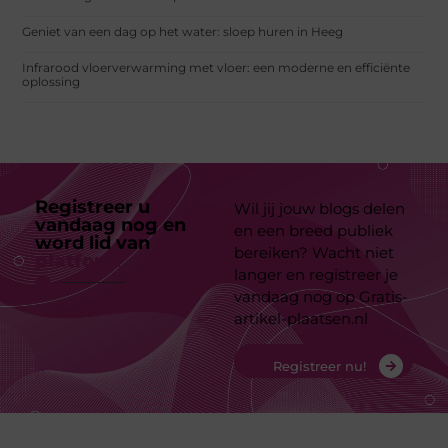
Geniet van een dag op het water: sloep huren in Heeg
Infrarood vloerverwarming met vloer: een moderne en efficiënte
oplossing
Registreer u
Wil jij jouw blogs delen
vandaag nog en
en een breed publiek
word lid van
ons
bereiken? Wacht niet
platform
langer en registreer je
vandaag nog op Gratis-
artikel-plaatsen.nl
Registreer nu!