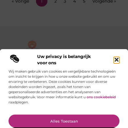
« Vorige
1
2
3
4
5
Volgende »
Uw privacy is belangrijk
De plek om jouw verhaal te delen, gratis en eenvoudig.
voor ons
Verken een rijke verzameling blogs en artikelen die alles uit het
Wij maken gebruik van cookies en vergelijkbare technologieën
dagelijks leven behandelen, van persoonlijke verhalen tot
om inzicht te krijgen in hoe u onze website gebruikt en om uw
praktische tips.
ervaring te verbeteren. Deze cookies kunnen voor diverse
doeleinden worden ingezet, zoals het tonen van
gepersonaliseerde advertenties en het analyseren van
Onze informatie
websitegebruik. Voor meer informatie kunt u
ons cookiebeleid
raadplegen.
Backlinks kopen in Nederland: slimme stappen of riskante sprongen?
Verdienen met je website: van hobby naar slimme inkomstenbron
Ga Naar Bo
Alles Toestaan
Website index
Cookiebeleid (EU)