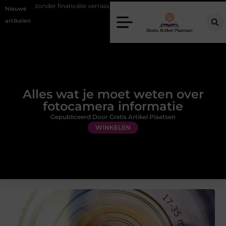
 financiële verrassingen
Gemiddelde tarieven van een dierenarts in
Nieuwe
artikelen
Alles wat je moet weten over
fotocamera informatie
Gepubliceerd Door Gratis Artikel Plaatsen
WINKELEN