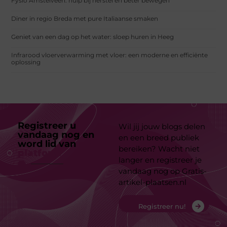
Fysio Amstelveen: hulp bij herstel en beter bewegen
Diner in regio Breda met pure Italiaanse smaken
Geniet van een dag op het water: sloep huren in Heeg
Infrarood vloerverwarming met vloer: een moderne en efficiënte
oplossing
Registreer u
Wil jij jouw blogs delen
vandaag nog en
en een breed publiek
word lid van
ons
bereiken? Wacht niet
platform
langer en registreer je
vandaag nog op Gratis-
artikel-plaatsen.nl
Registreer nu!