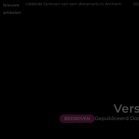
delde tarieven van een dierenarts in Arnhem
Stijlvolle en pas
Nieuwe
artikelen
Vers
Gepubliceerd Door
BEDRIJVEN