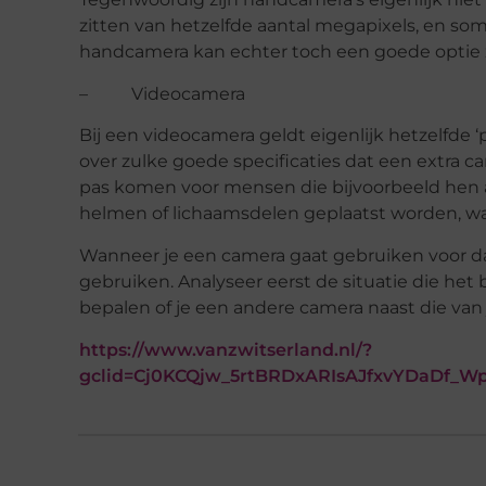
zitten van hetzelfde aantal megapixels, en som
handcamera kan echter toch een goede optie z
– Videocamera
Bij een videocamera geldt eigenlijk hetzelfde 
over zulke goede specificaties dat een extra 
pas komen voor mensen die bijvoorbeeld hen a
helmen of lichaamsdelen geplaatst worden, 
Wanneer je een camera gaat gebruiken voor dage
gebruiken. Analyseer eerst de situatie die het 
bepalen of je een andere camera naast die van
https://www.vanzwitserland.nl/?
gclid=Cj0KCQjw_5rtBRDxARIsAJfxvYDaDf_