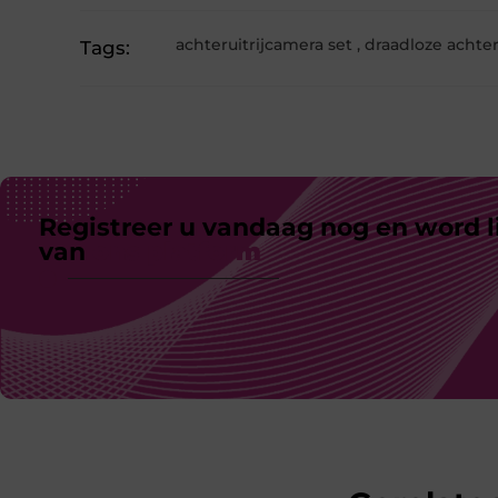
achteruitrijcamera set
,
draadloze achter
Tags:
Registreer u vandaag nog en word l
van
ons platform