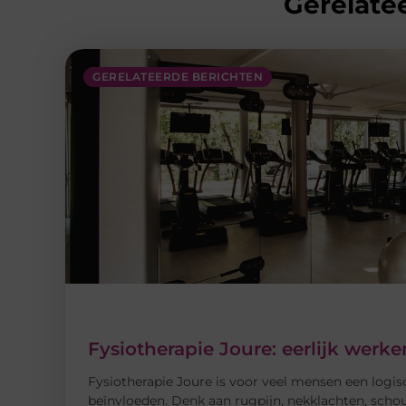
Gerelatee
GERELATEERDE BERICHTEN
Fysiotherapie Joure: eerlijk wer
Fysiotherapie Joure is voor veel mensen een logis
beïnvloeden. Denk aan rugpijn, nekklachten, schou