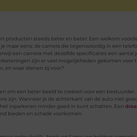
 producten steeds beter en beter. Een welkom voordeel
maar eens: de camera die tegenwoordig in een telefoon
terwijl een camera met dezelfde specificaties een aantal
verbeteringen zijn er veel mogelijkheden gekomen voor t
, en waar dienen zij voor?
n om een beter beeld te creëren voor een bestuurder. 
ns zijn. Wanneer je de achterkant van de auto niet goed
ld het inparkeren minder goed in kunt schatten. Een
draa
and bieden en schade voorkomen.
t meer gebruikelijk. Apple en Samsung hebben camera’s 