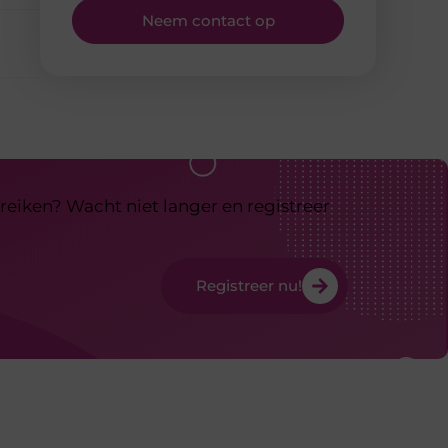
Neem contact op
reiken? Wacht niet langer en registreer
Registreer nu!