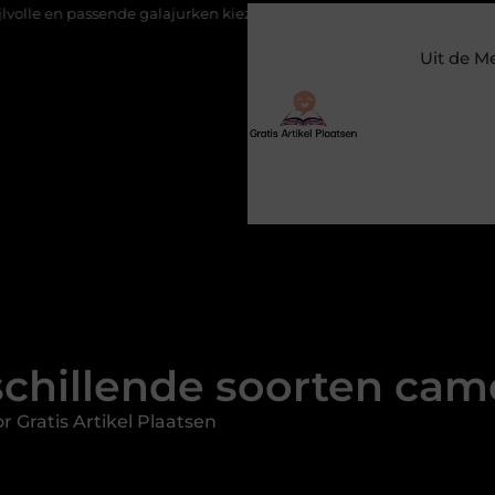
sende galajurken kiezen voor een bruiloft
Constructiebedrijf Mol
Uit de M
chillende soorten cam
 Gratis Artikel Plaatsen