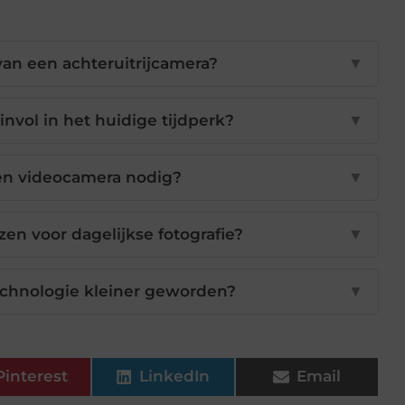
van een achteruitrijcamera?
▼
nvol in het huidige tijdperk?
▼
en videocamera nodig?
▼
en voor dagelijkse fotografie?
▼
echnologie kleiner geworden?
▼
Pinterest
LinkedIn
Email