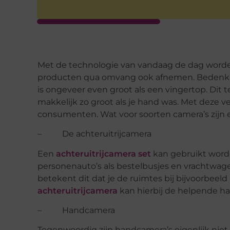
Met de technologie van vandaag de dag worden
producten qua omvang ook afnemen. Bedenk je 
is ongeveer even groot als een vingertop. Dit 
makkelijk zo groot als je hand was. Met deze 
consumenten. Wat voor soorten camera’s zijn er
– De achteruitrijcamera
Een
achteruitrijcamera set
kan gebruikt worde
personenauto’s als bestelbusjes en vrachtwage
betekent dit dat je de ruimtes bij bijvoorbee
achteruitrijcamera
kan hierbij de helpende h
– Handcamera
Tegenwoordig zijn handcamera’s eigenlijk nie