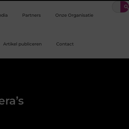
enschot: Specialist in duurzame staalconstructies, staalbouw en sy
edia
Partners
Onze Organisatie
Artikel publiceren
Contact
era’s