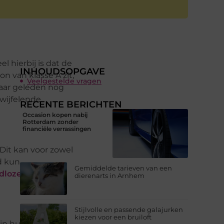
 hierbij is dat de
INHOUDSOPGAVE
 van klasse A zit,
Veelgestelde vragen
 jaar geleden nog
wijfelende
RECENTE BERICHTEN
Occasion kopen nabij
Rotterdam zonder
financiële verrassingen
Dit kan voor zowel
 kunt zien,
Gemiddelde tarieven van een
dloze
dierenarts in Arnhem
Stijlvolle en passende galajurken
kiezen voor een bruiloft
in hun telefoons