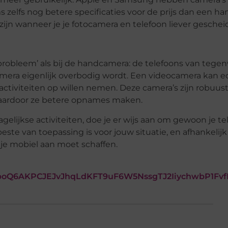
s zelfs nog betere specificaties voor de prijs dan een 
ijn wanneer je je fotocamera en telefoon liever gesch
‘probleem’ als bij de handcamera: de telefoons van tege
camera eigenlijk overbodig wordt. Een videocamera kan e
ctiviteiten op willen nemen. Deze camera’s zijn robuu
waardoor ze betere opnames maken.
lijkse activiteiten, doe je er wijs aan om gewoon je tel
beste van toepassing is voor jouw situatie, en afhankelijk
 je mobiel aan moet schaffen.
WpoQ6AKPCJEJvJhqLdKFT9uF6W5NssgTJ2IiychwbP1Fv