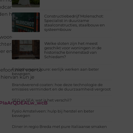
handcamera. Een
eiden houd.
Constructiebedrijf Molenschot:
Specialist in duurzame
staalconstructies, staalbouw en
systeembouw
nwoordig bezitten
Welke sloten zijn het meest
chter nog wel van
geschikt voor woningen in de
ster en kunnen op
historische binnenstad van
Schiedam?
Fysiotherapie Joure: eerlijk werken aan beter
efoon hier voor te
bewegen
 hiervan kun je
Brandwerend coaten: hoe deze technologie de
emissies vermindert en de duurzaamheid vergroot
SEO vs SEA: wat is het verschil?
fPIaArQDEALw_wcB
Fysio Amstelveen: hulp bij herstel en beter
bewegen
Diner in regio Breda met pure Italiaanse smaken