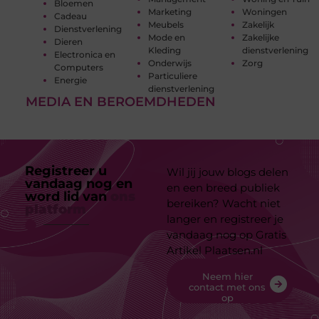
Bloemen
Marketing
Woningen
Cadeau
Meubels
Zakelijk
Dienstverlening
Mode en
Zakelijke
Dieren
Kleding
dienstverlening
Electronica en
Onderwijs
Zorg
Computers
Particuliere
Energie
dienstverlening
MEDIA EN BEROEMDHEDEN
Registreer u
Wil jij jouw blogs delen
vandaag nog en
en een breed publiek
word lid van
ons
bereiken? Wacht niet
platform
langer en registreer je
vandaag nog op Gratis
Artikel Plaatsen.nl
Neem hier
contact met ons
op