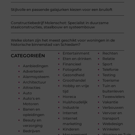
Stijlvolle en passende galajurken kiezen voor een bruiloft
Constructiebedrijf Molenschot: Specialist in duurzame
staalconstructies, staalbouw en systeembouw
Welke sloten zijn het meest geschikt voor woningen in de
historische binnenstad van Schiedam?
Entertainment
Rechten
CATEGORIEËN
Eten en drinken
Relatie
Financieel
Sport
Aanbiedingen
Fotografie
Telefonie
Adverteren
Gezondheid
Testing
Alarmsysteem
Groothandel
Toerisme
Architectuur
Hobby en vrije
Tuin en
Attracties
tijd
buitenleven
Auto
Horeca
Tweewielers
Auto's en
Huishoudelijk
Vakantie
Motoren
Industrie
Verbouwen
Banen en
Internet
Vervoer en
opleidingen
Internet
transport
Beauty en
marketing
Webdesign
verzorging
Kinderen
Winkelen
Bedrijven
Management
Woning en Tuin