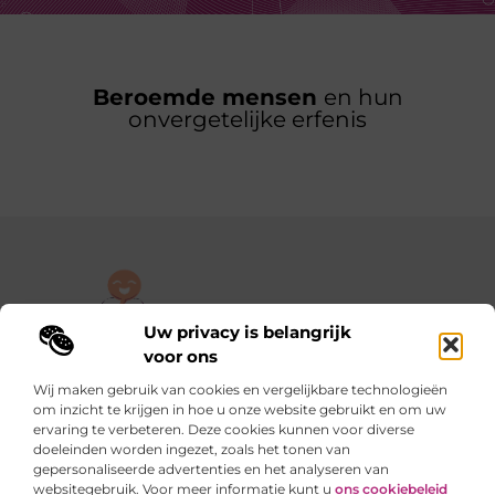
Beroemde mensen
en hun
onvergetelijke erfenis
Uw privacy is belangrijk
De plek om jouw verhaal te delen, gratis en eenvoudig.
voor ons
Verken een rijke verzameling blogs en artikelen die alles uit het
Wij maken gebruik van cookies en vergelijkbare technologieën
dagelijks leven behandelen, van persoonlijke verhalen tot
om inzicht te krijgen in hoe u onze website gebruikt en om uw
praktische tips.
ervaring te verbeteren. Deze cookies kunnen voor diverse
doeleinden worden ingezet, zoals het tonen van
gepersonaliseerde advertenties en het analyseren van
Onze informatie
websitegebruik. Voor meer informatie kunt u
ons cookiebeleid