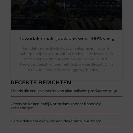
Kewodak maakt jouw dak weer 100% veilig
Een dakdekkersbedrijf dat zijn afspraken nakomt,
scherpe prijzen aanhoudt en topkwaliteit levert. Aan
deze eisen voldoet Kewodak voor de volle 100%.
Kewodak beschikt over het Vebidak-certificaat. Dit is
niet voor iedere firma weggelegd; ieder jaar
RECENTE BERICHTEN
Trends die een leverancier van alcoholische producten volgt
Occasion kopen nabij Rotterdam zonder financiële
verrassingen
Gemiddelde tarieven van een dierenarts in Arnhem