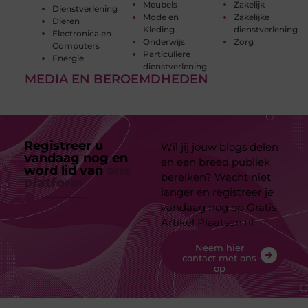
Meubels
Zakelijk
Dienstverlening
Mode en
Zakelijke
Dieren
Kleding
dienstverlening
Electronica en
Onderwijs
Zorg
Computers
Particuliere
Energie
dienstverlening
MEDIA EN BEROEMDHEDEN
Registreer u
Wil jij jouw blogs delen
vandaag nog en
en een breed publiek
word lid van
ons
bereiken? Wacht niet
platform
langer en registreer je
vandaag nog op Gratis
Artikel Plaatsen.nl
Neem hier
contact met ons
op