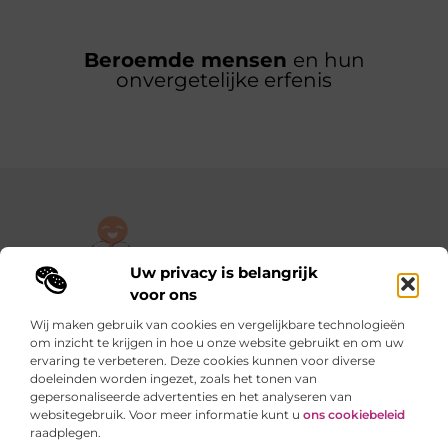
Beroemde mensen
en hun
onvergetelijke erfenis
Uw privacy is belangrijk
De plek om jouw verhaal te delen, gratis en eenvoudig.
voor ons
Verken een rijke verzameling blogs en artikelen die alles uit het
Wij maken gebruik van cookies en vergelijkbare technologieën
dagelijks leven behandelen, van persoonlijke verhalen tot
om inzicht te krijgen in hoe u onze website gebruikt en om uw
praktische tips.
ervaring te verbeteren. Deze cookies kunnen voor diverse
doeleinden worden ingezet, zoals het tonen van
gepersonaliseerde advertenties en het analyseren van
Onze informatie
websitegebruik. Voor meer informatie kunt u
ons cookiebeleid
raadplegen.
Backlinks kopen in Nederland: slimme stappen of riskante sprongen?
Verdienen met je website: van hobby naar slimme inkomstenbron