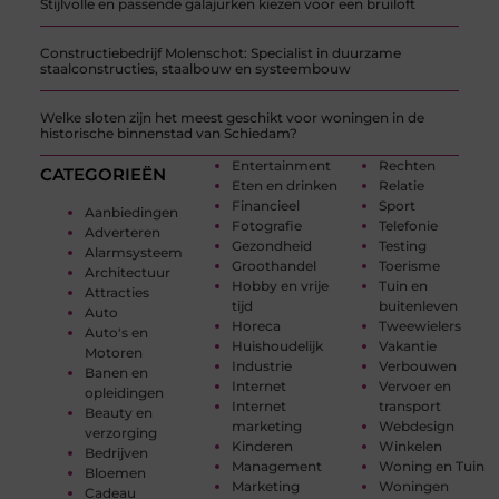
Stijlvolle en passende galajurken kiezen voor een bruiloft
Constructiebedrijf Molenschot: Specialist in duurzame
staalconstructies, staalbouw en systeembouw
Welke sloten zijn het meest geschikt voor woningen in de
historische binnenstad van Schiedam?
Entertainment
Rechten
CATEGORIEËN
Eten en drinken
Relatie
Financieel
Sport
Aanbiedingen
Fotografie
Telefonie
Adverteren
Gezondheid
Testing
Alarmsysteem
Groothandel
Toerisme
Architectuur
Hobby en vrije
Tuin en
Attracties
tijd
buitenleven
Auto
Horeca
Tweewielers
Auto's en
Huishoudelijk
Vakantie
Motoren
Industrie
Verbouwen
Banen en
Internet
Vervoer en
opleidingen
Internet
transport
Beauty en
marketing
Webdesign
verzorging
Kinderen
Winkelen
Bedrijven
Management
Woning en Tuin
Bloemen
Marketing
Woningen
Cadeau