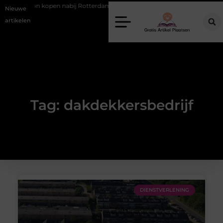
Occasion kopen nabij Rotterdam zonder financiële verrassingen
Gem
Nieuwe
artikelen
Tag: dakdekkersbedrijf
DIENSTVERLENING