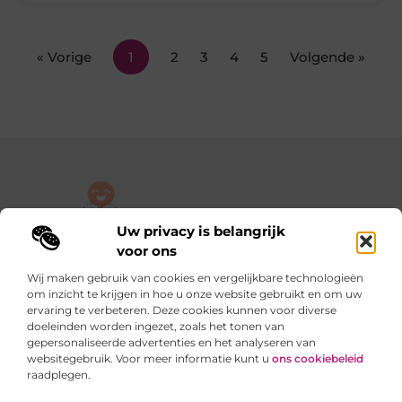
« Vorige
1
2
3
4
5
Volgende »
Uw privacy is belangrijk
De plek om jouw verhaal te delen, gratis en eenvoudig.
voor ons
Verken een rijke verzameling blogs en artikelen die alles uit het
Wij maken gebruik van cookies en vergelijkbare technologieën
dagelijks leven behandelen, van persoonlijke verhalen tot
om inzicht te krijgen in hoe u onze website gebruikt en om uw
praktische tips.
ervaring te verbeteren. Deze cookies kunnen voor diverse
doeleinden worden ingezet, zoals het tonen van
gepersonaliseerde advertenties en het analyseren van
Onze informatie
websitegebruik. Voor meer informatie kunt u
ons cookiebeleid
raadplegen.
Backlinks kopen in Nederland: slimme stappen of riskante sprongen?
Verdienen met je website: van hobby naar slimme inkomstenbron