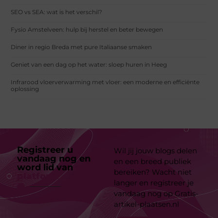
SEO vs SEA: wat is het verschil?
Fysio Amstelveen: hulp bij herstel en beter bewegen
Diner in regio Breda met pure Italiaanse smaken
Geniet van een dag op het water: sloep huren in Heeg
Infrarood vloerverwarming met vloer: een moderne en efficiënte
oplossing
Registreer u
Wil jij jouw blogs delen
vandaag nog en
en een breed publiek
word lid van
ons
bereiken? Wacht niet
platform
langer en registreer je
vandaag nog op Gratis-
artikel-plaatsen.nl