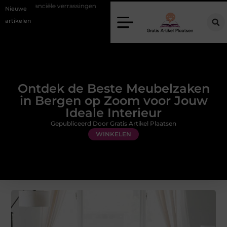
rassingen
Gemiddelde tarieven van een dierenarts in Arnhem
St
Nieuwe
artikelen
Ontdek de Beste Meubelzaken
in Bergen op Zoom voor Jouw
Ideale Interieur
Gepubliceerd Door Gratis Artikel Plaatsen
WINKELEN