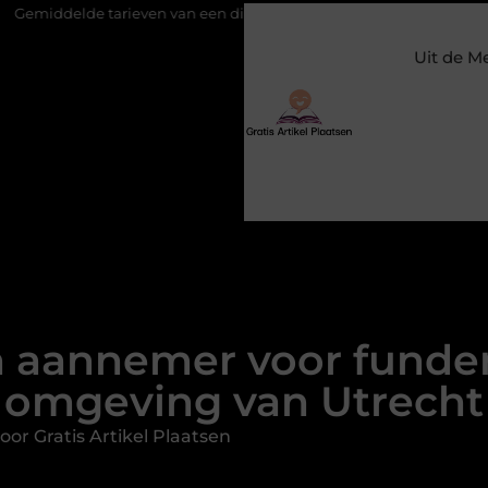
rieven van een dierenarts in Arnhem
Stijlvolle en passende ga
Uit de M
n aannemer voor funde
omgeving van Utrecht
or Gratis Artikel Plaatsen