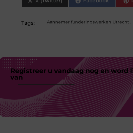
X (Twitter)
Facebook
Aannemer funderingswerken Utrecht
,
Tags:
Registreer u vandaag nog en word l
van
ons platform