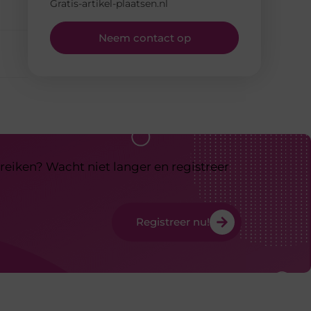
Gratis-artikel-plaatsen.nl
Neem contact op
reiken? Wacht niet langer en registreer
Registreer nu!