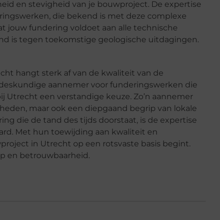
heid en stevigheid van je bouwproject. De expertise
ringswerken, die bekend is met deze complexe
dat jouw fundering voldoet aan alle technische
nd is tegen toekomstige geologische uitdagingen.
ht hangt sterk af van de kwaliteit van de
n deskundige aannemer voor funderingswerken die
ij Utrecht een verstandige keuze. Zo’n aannemer
igheden, maar ook een diepgaand begrip van lokale
g die de tand des tijds doorstaat, is de expertise
rd. Met hun toewijding aan kwaliteit en
roject in Utrecht op een rotsvaste basis begint.
p en betrouwbaarheid.