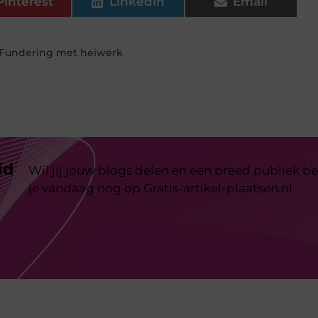
Pinterest
LinkedIn
Email
Fundering met heiwerk
id
Wil jij jouw blogs delen en een breed publiek be
je vandaag nog op Gratis-artikel-plaatsen.nl