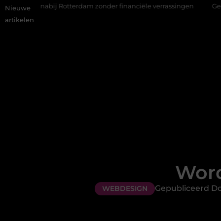
abij Rotterdam zonder financiële verrassingen
Gemiddelde tari
Nieuwe
artikelen
Word
Gepubliceerd Doo
WEBDESIGN