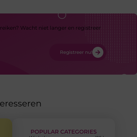
reiken? Wacht niet langer en registreer
Registreer nu!
teresseren
POPULAR CATEGORIES