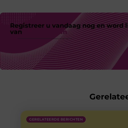
Registreer u vandaag nog en word l
van
ons platform
Gerelatee
GERELATEERDE BERICHTEN