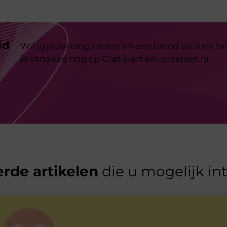
id
Wil jij jouw blogs delen en een breed publiek be
je vandaag nog op Gratis-artikel-plaatsen.nl
rde artikelen
die u mogelijk in