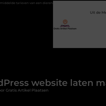
even van een dierenarts in Arnhem
Stijlvolle en passende gala
Uit de M
Press website laten 
r Gratis Artikel Plaatsen