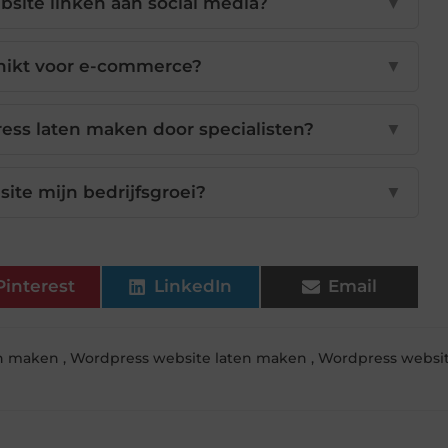
site linken aan social media?
▼
hikt voor e-commerce?
▼
ess laten maken door specialisten?
▼
ite mijn bedrijfsgroei?
▼
Pinterest
LinkedIn
Email
en maken
,
Wordpress website laten maken
,
Wordpress websi