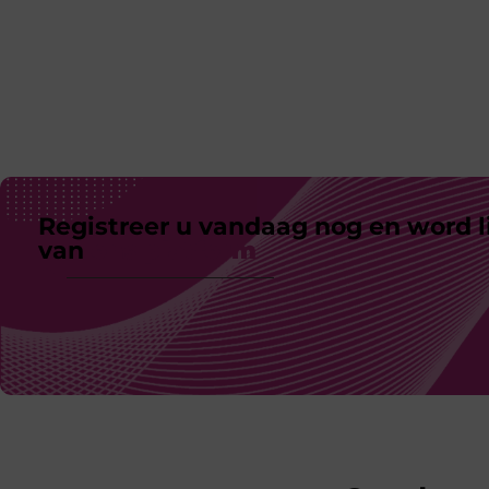
Registreer u vandaag nog en word l
van
ons platform