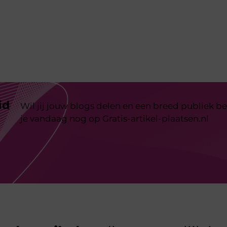
id
Wil jij jouw blogs delen en een breed publiek be
je vandaag nog op Gratis-artikel-plaatsen.nl