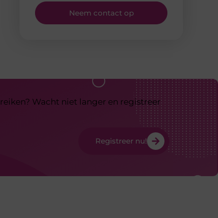
Neem contact op
reiken? Wacht niet langer en registreer
Registreer nu!