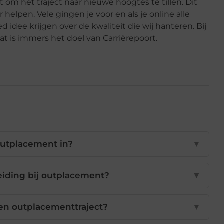
t om het traject naar nieuwe hoogtes te tillen. Dit
 helpen. Vele gingen je voor en als je online alle
 idee krijgen over de kwaliteit die wij hanteren. Bij
at is immers het doel van Carrièrepoort.
utplacement in?
▼
iding bij outplacement?
▼
een outplacementtraject?
▼