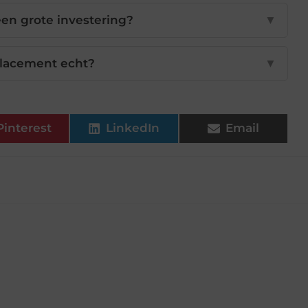
en grote investering?
▼
lacement echt?
▼
Pinterest
LinkedIn
Email