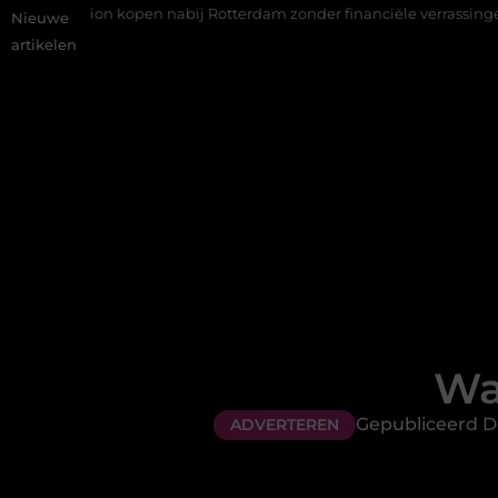
on kopen nabij Rotterdam zonder financiële verrassingen
Gemid
Nieuwe
artikelen
Wa
Gepubliceerd Do
ADVERTEREN