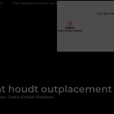
delde tarieven van een dierenarts in Arnhem
Stijlvolle en pa
Uit de M
t houdt outplacement 
or Gratis Artikel Plaatsen