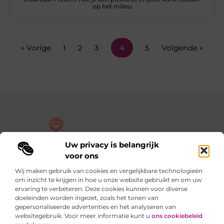
op het milieu
« Vorige
1
2
3
4
5
Volgende »
Uw privacy is belangrijk
De plek om jouw verhaal te delen, gratis en eenvoudig.
voor ons
Verken een rijke verzameling blogs en artikelen die alles uit het
Wij maken gebruik van cookies en vergelijkbare technologieën
dagelijks leven behandelen, van persoonlijke verhalen tot
om inzicht te krijgen in hoe u onze website gebruikt en om uw
praktische tips.
ervaring te verbeteren. Deze cookies kunnen voor diverse
doeleinden worden ingezet, zoals het tonen van
gepersonaliseerde advertenties en het analyseren van
Onze informatie
websitegebruik. Voor meer informatie kunt u
ons cookiebeleid
Backlinks kopen in Nederland: slimme stappen of riskante sprongen?
Verdienen met je website: van hobby naar slimme inkomstenbron