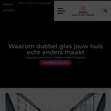
le verrassingen
Gemiddelde tarieven van een dierenarts in Arnhem
Nieuwe
artikelen
Waarom dubbel glas jouw huis
echt anders maakt
Gepubliceerd Door Gratis Artikel Plaatsen
AANBIEDINGEN