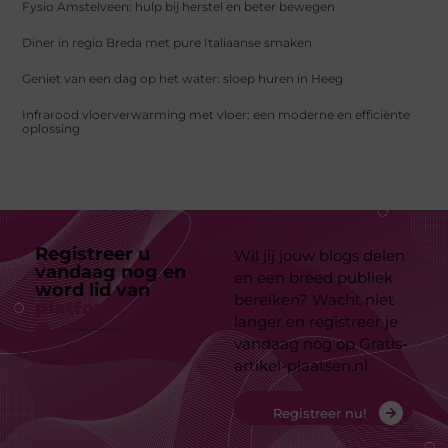
Fysio Amstelveen: hulp bij herstel en beter bewegen
Diner in regio Breda met pure Italiaanse smaken
Geniet van een dag op het water: sloep huren in Heeg
Infrarood vloerverwarming met vloer: een moderne en efficiënte
oplossing
Registreer u
Wil jij jouw blogs delen
vandaag nog en
en een breed publiek
word lid van
ons
bereiken? Wacht niet
platform
langer en registreer je
vandaag nog op Gratis-
artikel-plaatsen.nl
Registreer nu!