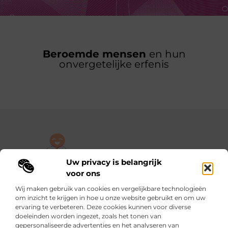
Beroemde mensen
en hun
onvergetelijke erfenis
Uw privacy is belangrijk
De plek om jouw verhaal te delen, gratis en eenvoudig.
voor ons
Verken een rijke verzameling blogs en artikelen die alles uit het
Wij maken gebruik van cookies en vergelijkbare technologieën
dagelijks leven behandelen, van persoonlijke verhalen tot
om inzicht te krijgen in hoe u onze website gebruikt en om uw
praktische tips.
ervaring te verbeteren. Deze cookies kunnen voor diverse
doeleinden worden ingezet, zoals het tonen van
gepersonaliseerde advertenties en het analyseren van