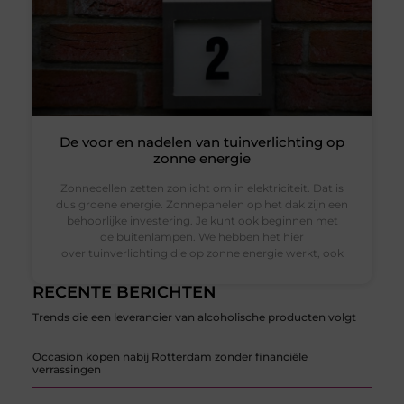
De voor en nadelen van tuinverlichting op
zonne energie
Zonnecellen zetten zonlicht om in elektriciteit. Dat is
dus groene energie. Zonnepanelen op het dak zijn een
behoorlijke investering. Je kunt ook beginnen met
de buitenlampen. We hebben het hier
over tuinverlichting die op zonne energie werkt, ook
RECENTE BERICHTEN
Trends die een leverancier van alcoholische producten volgt
Occasion kopen nabij Rotterdam zonder financiële
verrassingen