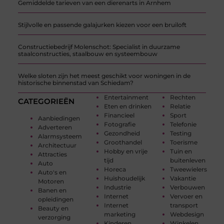
Gemiddelde tarieven van een dierenarts in Arnhem
Stijlvolle en passende galajurken kiezen voor een bruiloft
Constructiebedrijf Molenschot: Specialist in duurzame
staalconstructies, staalbouw en systeembouw
Welke sloten zijn het meest geschikt voor woningen in de
historische binnenstad van Schiedam?
Entertainment
Rechten
CATEGORIEËN
Eten en drinken
Relatie
Financieel
Sport
Aanbiedingen
Fotografie
Telefonie
Adverteren
Gezondheid
Testing
Alarmsysteem
Groothandel
Toerisme
Architectuur
Hobby en vrije
Tuin en
Attracties
tijd
buitenleven
Auto
Horeca
Tweewielers
Auto's en
Huishoudelijk
Vakantie
Motoren
Industrie
Verbouwen
Banen en
Internet
Vervoer en
opleidingen
Internet
transport
Beauty en
marketing
Webdesign
verzorging
Kinderen
Winkelen