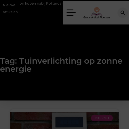
Occasion kopen nabij Rotterdam zonder financiële verrassingen
Ge
Nieuwe
artikelen
Tag: Tuinverlichting op zonne
energie
INTERNET