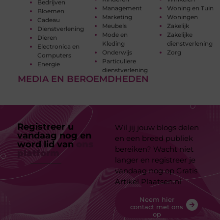
Bedrijven
Management
Woning en Tuin
Bloemen
Marketing
Woningen
Cadeau
Meubels
Zakelijk
Dienstverlening
Mode en
Zakelijke
Dieren
Kleding
dienstverlening
Electronica en
Onderwijs
Zorg
Computers
Particuliere
Energie
dienstverlening
MEDIA EN BEROEMDHEDEN
Registreer u
Wil jij jouw blogs delen
vandaag nog en
en een breed publiek
word lid van
ons
bereiken? Wacht niet
platform
langer en registreer je
vandaag nog op Gratis
Artikel Plaatsen.nl
Neem hier
contact met ons
op