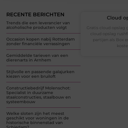
RECENTE BERICHTEN
Cloud op
Trends die een leverancier van
alcoholische producten volgt
Gratis cloud opslag 
cloud opslag rushfi
Occasion kopen nabij Rotterdam
partijen als Box 
zonder financiële verrassingen
koste
Gemiddelde tarieven van een
dierenarts in Arnhem
Stijlvolle en passende galajurken
kiezen voor een bruiloft
Constructiebedrijf Molenschot:
Specialist in duurzame
staalconstructies, staalbouw en
systeembouw
Welke sloten zijn het meest
geschikt voor woningen in de
historische binnenstad van
Schiedam?