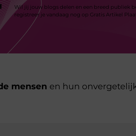
d
Wil jij jouw blogs delen en een breed publiek 
registreer je vandaag nog op Gratis Artikel Plaa
de mensen
en hun onvergetelijk