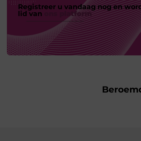
Registreer u vandaag nog en wor
lid van
ons platform
Beroem