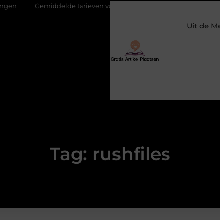
Gemiddelde tarieven van een dierenarts in Arnhem
Stijlvol
Uit de M
Tag: rushfiles