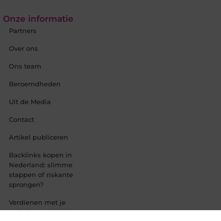
Onze informatie
Partners
Over ons
Ons team
Beroemdheden
Uit de Media
Contact
Artikel publiceren
Backlinks kopen in
Nederland: slimme
stappen of riskante
sprongen?
Verdienen met je
website: van hobby