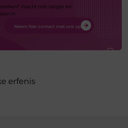
bereiken? Wacht niet langer en
tsen.nl
Neem hier contact met ons op
e erfenis