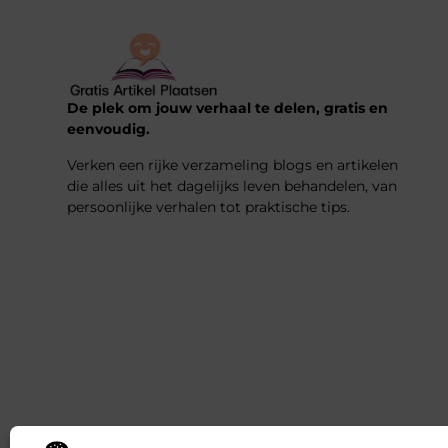
De plek om jouw verhaal te delen, gratis en
eenvoudig.
Verken een rijke verzameling blogs en artikelen
die alles uit het dagelijks leven behandelen, van
persoonlijke verhalen tot praktische tips.