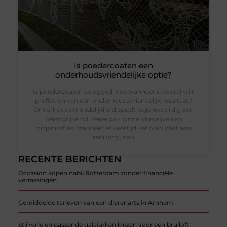
Is poedercoaten een
onderhoudsvriendelijke optie?
Is poedercoaten een goed idee wanneer u vooral wilt
profiteren van een onderhoudsvriendelijk resultaat?
Onderhoudsvriendelijkheid speelt tegenwoordig een
belangrijke rol, zeker ook binnen bedrijven en
organisaties. Wanneer er veel tijd verloren gaat aan
reiniging, dan
RECENTE BERICHTEN
Occasion kopen nabij Rotterdam zonder financiële
verrassingen
Gemiddelde tarieven van een dierenarts in Arnhem
Stijlvolle en passende galajurken kiezen voor een bruiloft