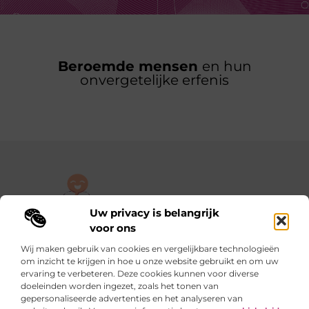
Beroemde mensen
en hun
onvergetelijke erfenis
Uw privacy is belangrijk
De plek om jouw verhaal te delen, gratis en eenvoudig.
voor ons
Verken een rijke verzameling blogs en artikelen die alles uit het
Wij maken gebruik van cookies en vergelijkbare technologieën
dagelijks leven behandelen, van persoonlijke verhalen tot
om inzicht te krijgen in hoe u onze website gebruikt en om uw
praktische tips.
ervaring te verbeteren. Deze cookies kunnen voor diverse
doeleinden worden ingezet, zoals het tonen van
gepersonaliseerde advertenties en het analyseren van
Onze informatie