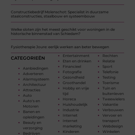
Constructiebedrijf Molenschot: Specialist in duurzame
staalconstructies, staalbouw en systeembouw
Welke sloten zijn het meest geschikt voor woningen in de
historische binnenstad van Schiedam?
Fysiotherapie Joure: eerlijk werken aan beter bewegen
Entertainment
Rechten
CATEGORIEËN
Eten en drinken
Relatie
Financieel
Sport
Aanbiedingen
Fotografie
Telefonie
Adverteren
Gezondheid
Testing
Alarmsysteem
Groothandel
Toerisme
Architectuur
Hobby en vrije
Tuin en
Attracties
tijd
buitenleven
Auto
Horeca
Tweewielers
Auto's en
Huishoudelijk
Vakantie
Motoren
Industrie
Verbouwen
Banen en
Internet
Vervoer en
opleidingen
Internet
transport
Beauty en
marketing
Webdesign
verzorging
Kinderen
Winkelen
Bedrijven