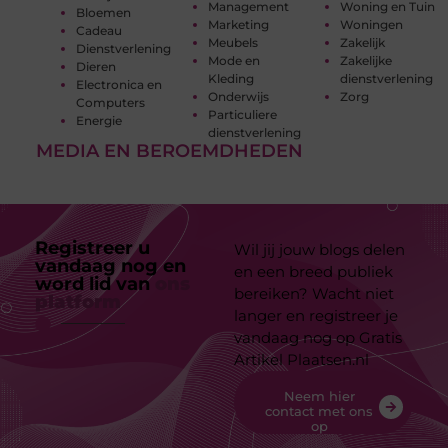
Management
Woning en Tuin
Bloemen
Marketing
Woningen
Cadeau
Meubels
Zakelijk
Dienstverlening
Mode en
Zakelijke
Dieren
Kleding
dienstverlening
Electronica en
Onderwijs
Zorg
Computers
Particuliere
Energie
dienstverlening
MEDIA EN BEROEMDHEDEN
Registreer u
Wil jij jouw blogs delen
vandaag nog en
en een breed publiek
word lid van
ons
bereiken? Wacht niet
platform
langer en registreer je
vandaag nog op Gratis
Artikel Plaatsen.nl
Neem hier
contact met ons
op