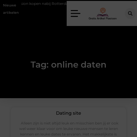
Occasion kopen nabij Rotterdam zonder financiële verrassingen
Nieuwe
artikelen
Tag: online daten
Dating site
Alleen zijn is niet altijd leuk en misschien ben jij er ook
wel weer klaar voor om leuke nieuwe mensen te leren
kennen en leuke dates te ervaren. Het makkelijkste is