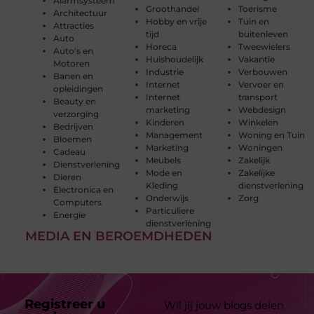
Alarmsysteem
Groothandel
Toerisme
Architectuur
Hobby en vrije
Tuin en
Attracties
tijd
buitenleven
Auto
Horeca
Tweewielers
Auto's en
Huishoudelijk
Vakantie
Motoren
Industrie
Verbouwen
Banen en
Internet
Vervoer en
opleidingen
Internet
transport
Beauty en
marketing
Webdesign
verzorging
Kinderen
Winkelen
Bedrijven
Management
Woning en Tuin
Bloemen
Marketing
Woningen
Cadeau
Meubels
Zakelijk
Dienstverlening
Mode en
Zakelijke
Dieren
Kleding
dienstverlening
Electronica en
Onderwijs
Zorg
Computers
Particuliere
Energie
dienstverlening
MEDIA EN BEROEMDHEDEN
Registreer u
Wil jij jouw blogs delen