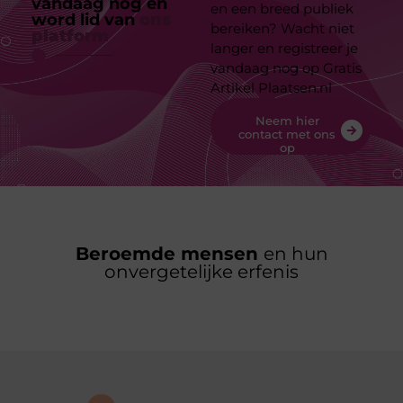
vandaag nog en
en een breed publiek
word lid van
ons
bereiken? Wacht niet
platform
langer en registreer je
vandaag nog op Gratis
Artikel Plaatsen.nl
Neem hier
contact met ons
op
Beroemde mensen
en hun
onvergetelijke erfenis