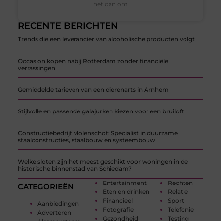
het dan om
RECENTE BERICHTEN
Trends die een leverancier van alcoholische producten volgt
Occasion kopen nabij Rotterdam zonder financiële
verrassingen
Gemiddelde tarieven van een dierenarts in Arnhem
Stijlvolle en passende galajurken kiezen voor een bruiloft
Constructiebedrijf Molenschot: Specialist in duurzame
staalconstructies, staalbouw en systeembouw
Welke sloten zijn het meest geschikt voor woningen in de
historische binnenstad van Schiedam?
Entertainment
Rechten
CATEGORIEËN
Eten en drinken
Relatie
Financieel
Sport
Aanbiedingen
Fotografie
Telefonie
Adverteren
Gezondheid
Testing