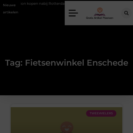
Occasion kopen nabij Rotterdam zonder financiële verrassingen
G
Nieuwe
artikelen
Tag: Fietsenwinkel Enschede
TWEEWIELERS