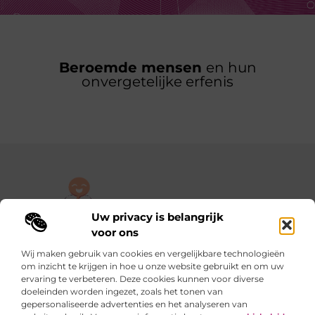
Beroemde mensen
en hun
onvergetelijke erfenis
Uw privacy is belangrijk
De plek om jouw verhaal te delen, gratis en eenvoudig.
voor ons
Verken een rijke verzameling blogs en artikelen die alles uit het
Wij maken gebruik van cookies en vergelijkbare technologieën
dagelijks leven behandelen, van persoonlijke verhalen tot
om inzicht te krijgen in hoe u onze website gebruikt en om uw
praktische tips.
ervaring te verbeteren. Deze cookies kunnen voor diverse
doeleinden worden ingezet, zoals het tonen van
gepersonaliseerde advertenties en het analyseren van
Onze informatie