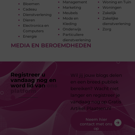
Management
Woning en Tuin
Bloemen
Marketing
Woningen
Cadeau
Meubels
Zakelijk
Dienstverlening
Mode en
Zakelijke
Dieren
Kleding
dienstverlening
Electronica en
Onderwijs
Zorg
Computers
Particuliere
Energie
dienstverlening
MEDIA EN BEROEMDHEDEN
Registreer u
Wil jij jouw blogs delen
vandaag nog en
en een breed publiek
word lid van
ons
bereiken? Wacht niet
platform
langer en registreer je
vandaag nog op Gratis
Artikel Plaatsen.nl
Neem hier
contact met ons
op