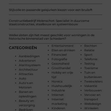
Stijlvolle en passende galajurken kiezen voor een bruiloft
Constructiebedrijf Molenschot: Specialist in duurzame
staalconstructies, staalbouw en systeembouw
Welke sloten zijn het meest geschikt voor woningen in de
historische binnenstad van Schiedam?
Entertainment
Rechten
CATEGORIEËN
Eten en drinken
Relatie
Financieel
Sport
Aanbiedingen
Fotografie
Telefonie
Adverteren
Gezondheid
Testing
Alarmsysteem
Groothandel
Toerisme
Architectuur
Hobby en vrije
Tuin en
Attracties
tijd
buitenleven
Auto
Horeca
Tweewielers
Auto's en
Huishoudelijk
Vakantie
Motoren
Industrie
Verbouwen
Banen en
Internet
Vervoer en
opleidingen
Internet
transport
Beauty en
marketing
Webdesign
verzorging
Kinderen
Winkelen
Bedrijven