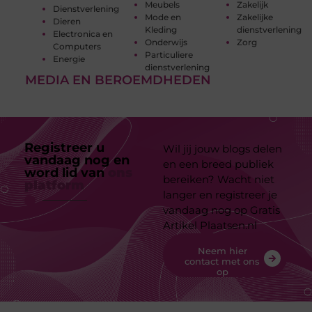
Meubels
Zakelijk
Dienstverlening
Mode en
Zakelijke
Dieren
Kleding
dienstverlening
Electronica en
Onderwijs
Zorg
Computers
Particuliere
Energie
dienstverlening
MEDIA EN BEROEMDHEDEN
Registreer u
Wil jij jouw blogs delen
vandaag nog en
en een breed publiek
word lid van
ons
bereiken? Wacht niet
platform
langer en registreer je
vandaag nog op Gratis
Artikel Plaatsen.nl
Neem hier
contact met ons
op