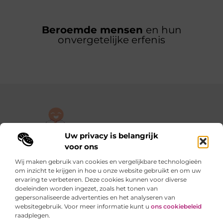
Beroemde mensen
en hun
onvergetelijke erfenis
Uw privacy is belangrijk
De plek om jouw verhaal te delen, gratis en eenvoudig.
voor ons
Verken een rijke verzameling blogs en artikelen die alles uit het
Wij maken gebruik van cookies en vergelijkbare technologieën
dagelijks leven behandelen, van persoonlijke verhalen tot
om inzicht te krijgen in hoe u onze website gebruikt en om uw
praktische tips.
ervaring te verbeteren. Deze cookies kunnen voor diverse
doeleinden worden ingezet, zoals het tonen van
gepersonaliseerde advertenties en het analyseren van
Onze informatie
websitegebruik. Voor meer informatie kunt u
ons cookiebeleid
raadplegen.
Backlinks kopen in Nederland: slimme stappen of riskante sprongen?
Verdienen met je website: van hobby naar slimme inkomstenbron