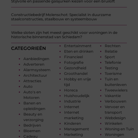
Stijlvolle en passende galajurken kiezen voor een bruiloft
Constructiebedrijf Molenschot: Specialist in duurzame
staalconstructies, staalbouw en systeembouw
Welke sloten zijn het meest geschikt voor woningen in de
historische binnenstad van Schiedam?
Entertainment
Rechten
CATEGORIEËN
Eten en drinken
Relatie
Financieel
Sport
Aanbiedingen
Fotografie
Telefonie
Adverteren
Gezondheid
Testing
Alarmsysteem
Groothandel
Toerisme
Architectuur
Hobby en vrije
Tuin en
Attracties
tijd
buitenleven
Auto
Horeca
Tweewielers
Auto's en
Huishoudelijk
Vakantie
Motoren
Industrie
Verbouwen
Banen en
Internet
Vervoer en
opleidingen
Internet
transport
Beauty en
marketing
Webdesign
verzorging
Kinderen
Winkelen
Bedrijven
Management
Woning en Tuin
Bloemen
Marketing
Woningen
Cadeau