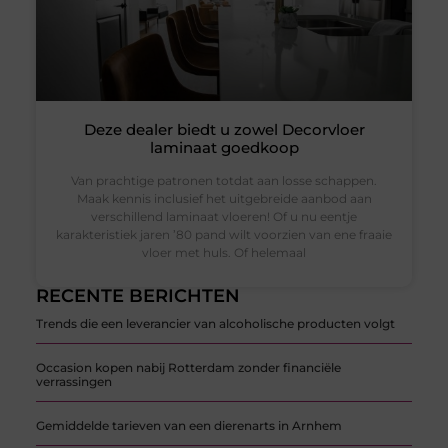
Deze dealer biedt u zowel Decorvloer
laminaat goedkoop
Van prachtige patronen totdat aan losse schappen.
Maak kennis inclusief het uitgebreide aanbod aan
verschillend laminaat vloeren! Of u nu eentje
karakteristiek jaren ’80 pand wilt voorzien van ene fraaie
vloer met huls. Of helemaal
RECENTE BERICHTEN
Trends die een leverancier van alcoholische producten volgt
Occasion kopen nabij Rotterdam zonder financiële
verrassingen
Gemiddelde tarieven van een dierenarts in Arnhem