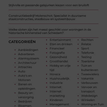
Stijlvolle en passende galajurken kiezen voor een bruiloft
Constructiebedrijf Molenschot: Specialist in duurzame
staalconstructies, staalbouw en systeembouw
Welke sloten zijn het meest geschikt voor woningen in de
historische binnenstad van Schiedam?
Entertainment
Rechten
CATEGORIEËN
Eten en drinken
Relatie
Financieel
Sport
Aanbiedingen
Fotografie
Telefonie
Adverteren
Gezondheid
Testing
Alarmsysteem
Groothandel
Toerisme
Architectuur
Hobby en vrije
Tuin en
Attracties
tijd
buitenleven
Auto
Horeca
Tweewielers
Auto's en
Huishoudelijk
Vakantie
Motoren
Industrie
Verbouwen
Banen en
Internet
Vervoer en
opleidingen
Internet
transport
Beauty en
marketing
Webdesign
verzorging
Kinderen
Winkelen
Bedrijven
Management
Woning en Tuin
Bloemen