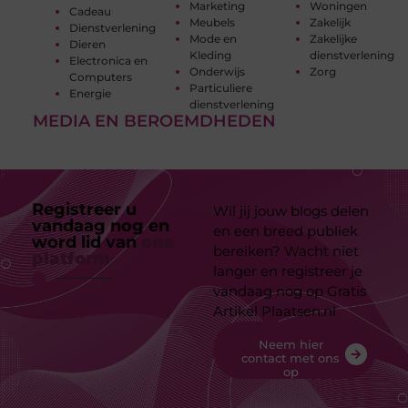
Marketing
Woningen
Cadeau
Meubels
Zakelijk
Dienstverlening
Mode en
Zakelijke
Dieren
Kleding
dienstverlening
Electronica en
Onderwijs
Zorg
Computers
Particuliere
Energie
dienstverlening
MEDIA EN BEROEMDHEDEN
Registreer u
Wil jij jouw blogs delen
vandaag nog en
en een breed publiek
word lid van
ons
bereiken? Wacht niet
platform
langer en registreer je
vandaag nog op Gratis
Artikel Plaatsen.nl
Neem hier
contact met ons
op