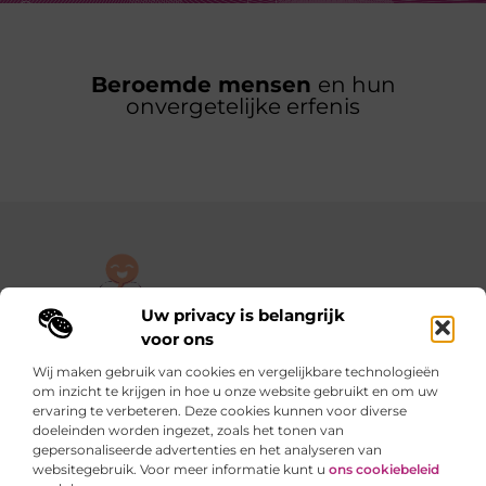
Beroemde mensen
en hun
onvergetelijke erfenis
Uw privacy is belangrijk
De plek om jouw verhaal te delen, gratis en eenvoudig.
voor ons
Verken een rijke verzameling blogs en artikelen die alles uit het
Wij maken gebruik van cookies en vergelijkbare technologieën
dagelijks leven behandelen, van persoonlijke verhalen tot
om inzicht te krijgen in hoe u onze website gebruikt en om uw
praktische tips.
ervaring te verbeteren. Deze cookies kunnen voor diverse
doeleinden worden ingezet, zoals het tonen van
gepersonaliseerde advertenties en het analyseren van
Onze informatie
websitegebruik. Voor meer informatie kunt u
ons cookiebeleid
Backlinks kopen in Nederland: slimme stappen of riskante sprongen?
Verdienen met je website: van hobby naar slimme inkomstenbron