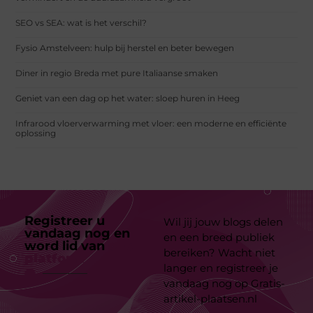
SEO vs SEA: wat is het verschil?
Fysio Amstelveen: hulp bij herstel en beter bewegen
Diner in regio Breda met pure Italiaanse smaken
Geniet van een dag op het water: sloep huren in Heeg
Infrarood vloerverwarming met vloer: een moderne en efficiënte
oplossing
Registreer u
Wil jij jouw blogs delen
vandaag nog en
en een breed publiek
word lid van
ons
bereiken? Wacht niet
platform
langer en registreer je
vandaag nog op Gratis-
artikel-plaatsen.nl