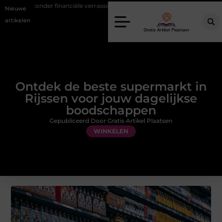
nciële verrassingen
Gemiddelde tarieven van een dierenarts in Arnh
Nieuwe
artikelen
Ontdek de beste supermarkt in
Rijssen voor jouw dagelijkse
boodschappen
Gepubliceerd Door Gratis Artikel Plaatsen
WINKELEN