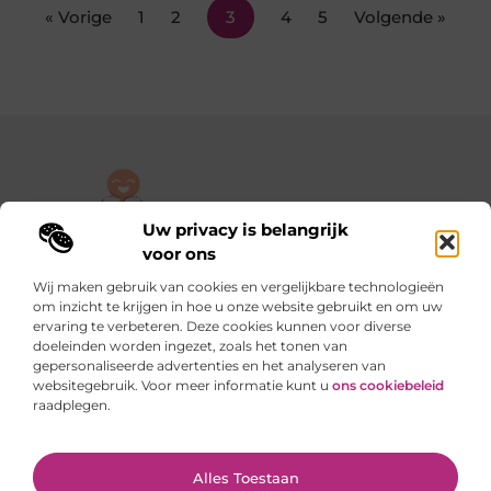
« Vorige
1
2
3
4
5
Volgende »
Uw privacy is belangrijk
De plek om jouw verhaal te delen, gratis en eenvoudig.
voor ons
Verken een rijke verzameling blogs en artikelen die alles uit het
Wij maken gebruik van cookies en vergelijkbare technologieën
dagelijks leven behandelen, van persoonlijke verhalen tot
om inzicht te krijgen in hoe u onze website gebruikt en om uw
praktische tips.
ervaring te verbeteren. Deze cookies kunnen voor diverse
doeleinden worden ingezet, zoals het tonen van
gepersonaliseerde advertenties en het analyseren van
Onze informatie
websitegebruik. Voor meer informatie kunt u
ons cookiebeleid
raadplegen.
Backlinks kopen in Nederland: slimme stappen of riskante sprongen?
Verdienen met je website: van hobby naar slimme inkomstenbron
Ga Naar Bo
Alles Toestaan
Website index
Cookiebeleid (EU)