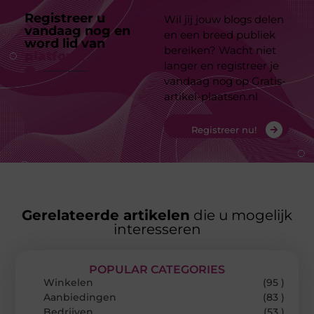
Registreer u
Wil jij jouw blogs delen
vandaag nog en
en een breed publiek
word lid van
ons
bereiken? Wacht niet
platform
langer en registreer je
vandaag nog op Gratis-
artikel-plaatsen.nl
Registreer nu!
Gerelateerde artikelen
die u mogelijk
interesseren
POPULAR CATEGORIES
Winkelen
(95 )
Aanbiedingen
(83 )
Bedrijven
(53 )