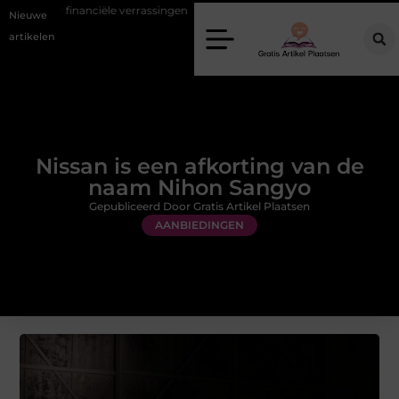
le verrassingen
Gemiddelde tarieven van een dierenarts in Arnhem
Nieuwe
artikelen
Nissan is een afkorting van de
naam Nihon Sangyo
Gepubliceerd Door Gratis Artikel Plaatsen
AANBIEDINGEN