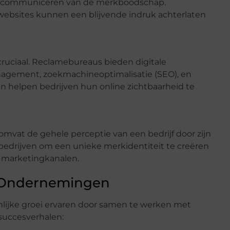
ief communiceren van de merkboodschap.
 websites kunnen een blijvende indruk achterlaten
 cruciaal. Reclamebureaus bieden digitale
nagement, zoekmachineoptimalisatie (SEO), en
n helpen bedrijven hun online zichtbaarheid te
omvat de gehele perceptie van een bedrijf door zijn
drijven om een unieke merkidentiteit te creëren
e marketingkanalen.
e Ondernemingen
nlijke groei ervaren door samen te werken met
 succesverhalen: