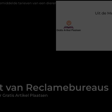
even van een dierenarts in Arnhem
Stijlvolle en passende gala
Uit de M
t van Reclamebureaus 
 Gratis Artikel Plaatsen