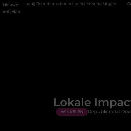
abij Rotterdam zonder financiële verrassingen
Gemiddelde tari
Nieuwe
artikelen
Lokale Impac
Gepubliceerd Door
WINKELEN